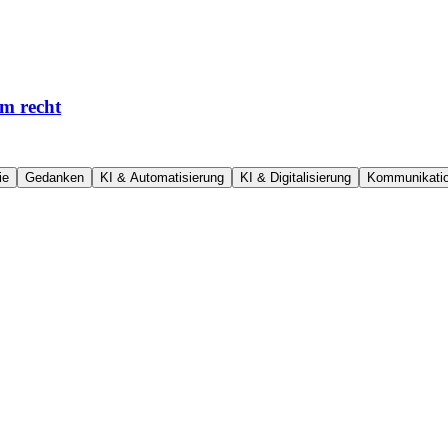
em recht
ie
Gedanken
KI & Automatisierung
KI & Digitalisierung
Kommunikati
lige Hälfte. Interessant ist die andere: Falschliegen kostet fast nicht
dIn viel weniger bringt als eine einzige Empfehlung.