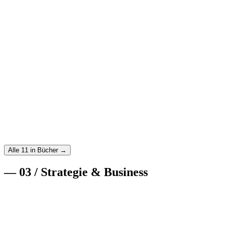
Weiterlesen
→
19. Juni 2026
·
Bücher
·
7
min
1984 von George Orwell — was der Klassiker heute ü
Wieder gelesen, mit Tech-Brille. Warum „1984“ weniger eine Prognos
Weiterlesen
→
14. Juni 2026
·
Bücher
·
7
min
The Algorithm von Jon McNeill — Teslas Hypergrowth
Ein Ex-Tesla-President destilliert Musks 5-Schritte-Algorithmus. S
Weiterlesen
→
Alle 11 in Bücher →
—
03
/
Strategie & Business
6. Juli 2026
·
Strategie & Business
·
6
min
Was ein Token wirklich kostet, und warum der Gegen