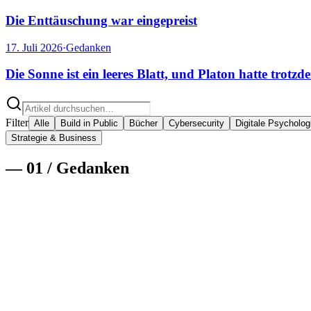
Die Enttäuschung war eingepreist
17. Juli 2026
·
Gedanken
Die Sonne ist ein leeres Blatt, und Platon hatte trotzd
Filter
Alle
Build in Public
Bücher
Cybersecurity
Digitale Psycholog
Strategie & Business
—
01
/
Gedanken
5. August 2026
·
Gedanken
·
11
min
Es war noch nie so billig, sich zu irren
Alle reden davon, dass Bauen billig geworden ist. Das ist die langwei
sich leichter anfühlt als gedacht, und warum das Geschwätz auf Linke
Weiterlesen
→
24. Juli 2026
·
Gedanken
·
11
min