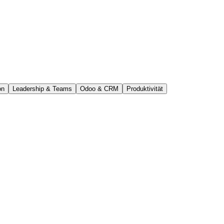
on
Leadership & Teams
Odoo & CRM
Produktivität
s mehr. Warum das die beste Zeit zum Gründen ist, warum Verantwortung