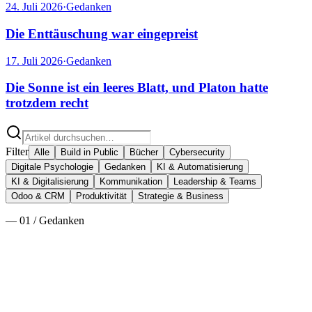
24. Juli 2026
·
Gedanken
Die Enttäuschung war eingepreist
17. Juli 2026
·
Gedanken
Die Sonne ist ein leeres Blatt, und Platon hatte
trotzdem recht
Filter
Alle
Build in Public
Bücher
Cybersecurity
Digitale Psychologie
Gedanken
KI & Automatisierung
KI & Digitalisierung
Kommunikation
Leadership & Teams
Odoo & CRM
Produktivität
Strategie & Business
—
01
/
Gedanken
5. August 2026
·
Gedanken
·
11
min
Es war noch nie so billig, sich zu irren
Alle reden davon, dass Bauen billig geworden ist. Das ist die