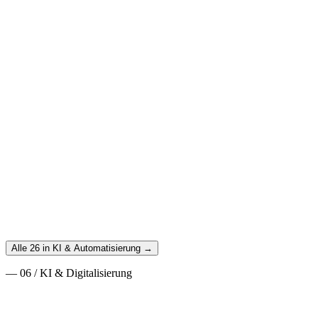
Transparenz, Auditierbarkeit und Datenhoheit
Mit zunehmendem KI-Einsatz wird Governance zur Pflicht. Ein
praktisches Framework für verantwortungsvollen KI-Einsatz im
Mittelstand.
Weiterlesen
→
Multiagentensysteme für den Mittelstand: Wenn KI-Agenten
zusammenarbeiten
16. Oktober 2025
·
KI & Automatisierung
·
14
min
Multiagentensysteme für den Mittelstand: Wenn KI-
Agenten zusammenarbeiten
Marketing-Agent verhandelt mit Finanz-Agent, Sales-Agent
koordiniert mit Support. Wie Multiagentensysteme komplexe
Geschäftsprozesse automatisieren.
Weiterlesen
→
Alle 26 in KI & Automatisierung →
—
06
/
KI & Digitalisierung
17. Juni 2026
·
KI & Digitalisierung
·
16
min