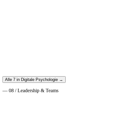
Entscheidungsdesign bessere Outcomes für Nutzer und Business
erreichst – ohne zu manipulieren.
Weiterlesen
→
21. August 2025
·
Digitale Psychologie
·
10
min
Emotional Design: Warum Gefühle über den Erfolg
deines Produkts entscheiden
Emotional Design verstehen: Wie Emotionen Nutzerverhalten
steuern und wie du Produkte designst, die Menschen wirklich
lieben.
Weiterlesen
→
Alle 7 in Digitale Psychologie →
—
08
/
Leadership & Teams
Situational Leadership: Der richtige Führungsstil für jede Situation
2. Februar 2026
·
Leadership & Teams
·
13
min
Situational Leadership: Der richtige Führungsstil
für jede Situation