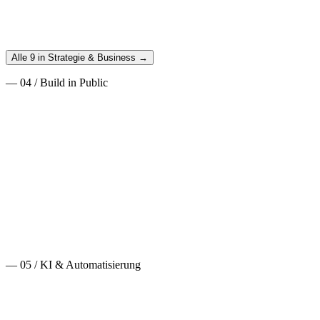
Crawling, Core Web Vitals, Schema Markup - alles was Entwickler
über technisches SEO wissen müssen. Mit Code-Beispielen.
Weiterlesen
→
Alle 9 in Strategie & Business →
—
04
/
Build in Public
28. Juni 2026
·
Build in Public
·
6
min
Ich wollte eine App bauen — und habe aus Versehen
ein Spiel gemacht
Aus einer Fingerübung in Flutter wurde OtterSlide: ein kleiner Otter,
der einem anderen den Fluss hinauf hinterherschwimmt. Über KI in
der Content-Erstellung — und warum der schwierigste Teil nicht der
Code war, sondern dass es sich gut anfühlt.
Weiterlesen
→
—
05
/
KI & Automatisierung
26. Juni 2026
·
KI & Automatisierung
·
11
min