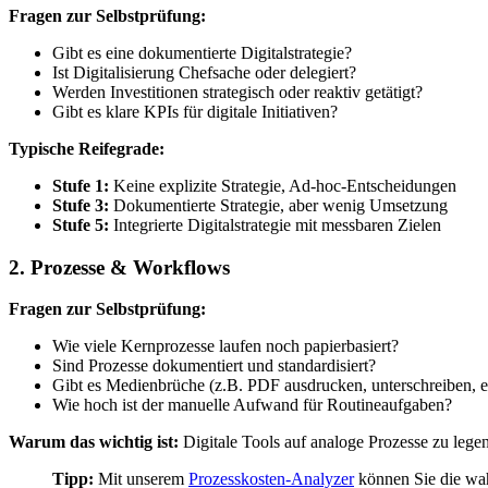
Fragen zur Selbstprüfung:
Gibt es eine dokumentierte Digitalstrategie?
Ist Digitalisierung Chefsache oder delegiert?
Werden Investitionen strategisch oder reaktiv getätigt?
Gibt es klare KPIs für digitale Initiativen?
Typische Reifegrade:
Stufe 1:
Keine explizite Strategie, Ad-hoc-Entscheidungen
Stufe 3:
Dokumentierte Strategie, aber wenig Umsetzung
Stufe 5:
Integrierte Digitalstrategie mit messbaren Zielen
2. Prozesse & Workflows
Fragen zur Selbstprüfung:
Wie viele Kernprozesse laufen noch papierbasiert?
Sind Prozesse dokumentiert und standardisiert?
Gibt es Medienbrüche (z.B. PDF ausdrucken, unterschreiben, 
Wie hoch ist der manuelle Aufwand für Routineaufgaben?
Warum das wichtig ist:
Digitale Tools auf analoge Prozesse zu legen
Tipp:
Mit unserem
Prozesskosten-Analyzer
können Sie die wah