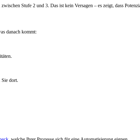
ischen Stufe 2 und 3. Das ist kein Versagen – es zeigt, dass Potenzia
, was danach kommt:
itäten.
Sie dort.
heck
, welche Ihrer Prozesse sich für eine Automatisierung eignen.