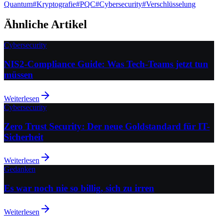
Quantum
#
Kryptografie
#
PQC
#
Cybersecurity
#
Verschlüsselung
Ähnliche Artikel
Cybersecurity
NIS2-Compliance Guide: Was Tech-Teams jetzt tun
müssen
Weiterlesen
Cybersecurity
Zero Trust Security: Der neue Goldstandard für IT-
Sicherheit
Weiterlesen
Gedanken
Es war noch nie so billig, sich zu irren
Weiterlesen