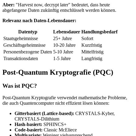
Aber:
"Harvest now, decrypt later" bedeutet, dass heute
abgefangene Daten zukünftig entschlüsselt werden können.
Relevanz nach Daten-Lebensdauer:
Datentyp
Lebensdauer
Handlungsbedarf
Staatsgeheimnisse
25+ Jahre
Sofort
Geschäftsgeheimnisse
10-20 Jahre
Kurzfristig
Personenbezogene Daten
5-10 Jahre
Mittelfristig
Transaktionsdaten
1-5 Jahre
Langfristig
Post-Quantum Kryptografie (PQC)
Was ist PQC?
Post-Quantum Kryptografie verwendet mathematische Probleme,
die auch Quantencomputer nicht effizient lösen können:
Gitterbasiert (Lattice-based):
CRYSTALS-Kyber,
CRYSTALS-Dilithium
Hash-basiert:
SPHINCS+
Code-basiert:
Classic McEliece
Multivariate:
Weniger vielversprechend