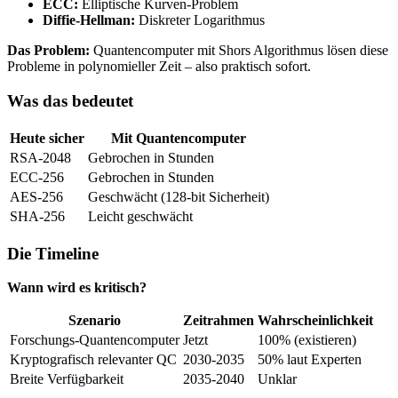
ECC:
Elliptische Kurven-Problem
Diffie-Hellman:
Diskreter Logarithmus
Das Problem:
Quantencomputer mit Shors Algorithmus lösen diese
Probleme in polynomieller Zeit – also praktisch sofort.
Was das bedeutet
Heute sicher
Mit Quantencomputer
RSA-2048
Gebrochen in Stunden
ECC-256
Gebrochen in Stunden
AES-256
Geschwächt (128-bit Sicherheit)
SHA-256
Leicht geschwächt
Die Timeline
Wann wird es kritisch?
Szenario
Zeitrahmen
Wahrscheinlichkeit
Forschungs-Quantencomputer
Jetzt
100% (existieren)
Kryptografisch relevanter QC
2030-2035
50% laut Experten
Breite Verfügbarkeit
2035-2040
Unklar