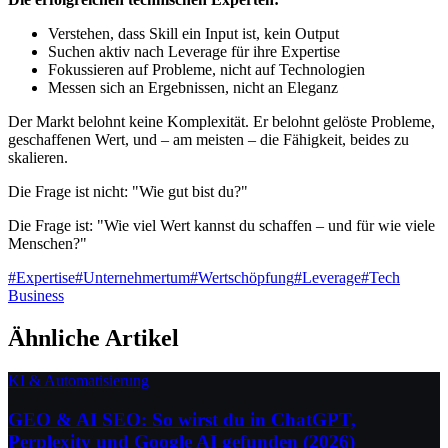
Verstehen, dass Skill ein Input ist, kein Output
Suchen aktiv nach Leverage für ihre Expertise
Fokussieren auf Probleme, nicht auf Technologien
Messen sich an Ergebnissen, nicht an Eleganz
Der Markt belohnt keine Komplexität. Er belohnt gelöste Probleme,
geschaffenen Wert, und – am meisten – die Fähigkeit, beides zu
skalieren.
Die Frage ist nicht: "Wie gut bist du?"
Die Frage ist: "Wie viel Wert kannst du schaffen – und für wie viele
Menschen?"
#
Expertise
#
Unternehmertum
#
Wertschöpfung
#
Leverage
#
Tech
Business
Ähnliche Artikel
KI & Automatisierung
GEO & AI SEO: So wirst du in ChatGPT,
Perplexity und Google AI gefunden (2026)