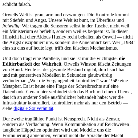
schlicht falsch.
Orwells Welt ist grau, arm und erzwungen. Die Kontrolle kommt
mit Stiefeln und Angst. Unsere Welt ist bunt, im Überfluss und
freiwillig
: Wir tragen die Sensoren selbst in der Tasche, nicht weil
ein Ministerium es befiehlt, sondern weil es bequem ist. In dieser
Hinsicht hat eher Aldous Huxley recht behalten als Orwell — nicht
die Angst diszipliniert uns, sondern die Annehmlichkeit. Wer „1984"
eins zu eins auf heute legt, trifft den falschen Mechanismus.
Und doch trägt eine Parallele, und sie ist mir die wichtigste:
die
Editierbarkeit der Wahrheit.
Orwells Winston fälscht Zeitungen
von Hand. Heute ist der gesamte Bestand digital, durchsuchbar —
und mit generativen Modellen in Sekunden glaubwürdig
veränderbar. „Wer die Vergangenheit kontrolliert" war 1949 eine
Metapher. Es ist heute eine Frage der Schreibrechte auf eine
Datenbank. Genau hier verbindet sich das Buch mit einem Thema,
das ich an anderer Stelle ausführlicher behandelt habe: wer die
Infrastruktur kontrolliert, kontrolliert mehr als nur den Betrieb —
siehe
digitale Souveränität
.
Der zweite tragfähige Punkt ist Neusprech. Nicht als Zensur,
sondern als Verflachung: Wenn Kommunikation auf Reichweiten-
taugliche Häppchen optimiert wird und Modelle uns die
Formulierung abnehmen, verarmt nicht die Sprache der Macht —