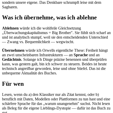
sondern unsere eigene. Das Denkbare schrumpft leise mit dem
Sagbaren.
Was ich übernehme, was ich ablehne
Ablehnen
würde ich die wohlfeile Gleichsetzung
„Überwachungskapitalismus = Big Brother". Sie fühlt sich scharf an
und ist analytisch stumpf, weil sie den entscheidenden Unterschied
— Zwang vs. Bequemlichkeit — wegwischt.
Übernehmen
würde ich Orwells eigentliche These: Freiheit hängt
an zwei unscheinbaren Infrastrukturen — an
Sprache
und an
Gedächtnis
. Solange ich Dinge präzise benennen und überprüfen
kann, was gestern galt, bin ich schwer zu steuern. Beides ist heute
technisch angreifbar geworden, leise und ohne Stiefel. Das ist die
unbequeme Aktualität des Buches.
Für wen
Lesen, wenn du a) den Klassiker nur als Zitat kennst, oder b)
beruflich mit Daten, Modellen oder Plattformen zu tun hast und eine
schärfere Sprache für das „warum unangenehm" suchst. Nicht lesen
als Beleg für die eigene Lieblings-Dystopie — dafür ist das Buch zu
gut.