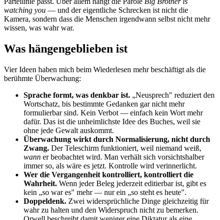
Parteilinie passt. Über allem hängt die Parole
Big Brother is
watching you
— und der eigentliche Schrecken ist nicht die
Kamera, sondern dass die Menschen irgendwann selbst nicht mehr
wissen, was wahr war.
Was hängengeblieben ist
Vier Ideen haben mich beim Wiederlesen mehr beschäftigt als die
berühmte Überwachung:
Sprache formt, was denkbar ist.
„Neusprech" reduziert den
Wortschatz, bis bestimmte Gedanken gar nicht mehr
formulierbar sind. Kein Verbot — einfach kein Wort mehr
dafür. Das ist die unheimlichste Idee des Buches, weil sie
ohne jede Gewalt auskommt.
Überwachung wirkt durch Normalisierung, nicht durch
Zwang.
Der Teleschirm funktioniert, weil niemand weiß,
wann
er beobachtet wird. Man verhält sich vorsichtshalber
immer so, als wäre es jetzt. Kontrolle wird verinnerlicht.
Wer die Vergangenheit kontrolliert, kontrolliert die
Wahrheit.
Wenn jeder Beleg jederzeit editierbar ist, gibt es
kein „so war es" mehr — nur ein „so steht es heute".
Doppeldenk.
Zwei widersprüchliche Dinge gleichzeitig für
wahr zu halten und den Widerspruch nicht zu bemerken.
Orwell beschreibt damit weniger eine Diktatur als eine