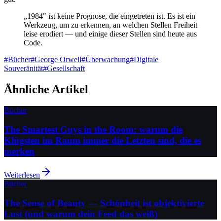
„1984" ist keine Prognose, die eingetreten ist. Es ist ein
Werkzeug, um zu erkennen, an welchen Stellen Freiheit
leise erodiert — und einige dieser Stellen sind heute aus
Code.
#
Bücher
#
George Orwell
#
Überwachung
#
Digitale
Souveränität
#
Gesellschaft
Ähnliche Artikel
Bücher
The Smartest Guys in the Room: warum die
Klügsten im Raum immer die Letzten sind, die es
merken
Weiterlesen
Bücher
The Sense of Beauty — Schönheit ist objektivierte
Lust (und warum dein Feed das weiß)