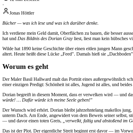
·
Jonas Höttler
Bücher — was ich lese und was ich darüber denke.
Ich verdiene mein Geld damit, Oberflächen zu bauen, die besser ausse
hat und
Das Bildnis des Dorian Gray
liest, liest man kein hübsches v
Wilde hat 1890 keine Geschichte über einen eitlen jungen Mann gesch
altert. Heute heißt diese Lücke „Feed". Damals hieß sie „Dachboden"
Worum es geht
Der Maler Basil Hallward malt das Porträt eines außergewöhnlich s
einer einzigen Predigt: Schönheit ist alles, Jugend ist alles, und beides
Dorian begreift in diesem Moment, dass er verwelken wird — und das 
würde! … Dafür würde ich meine Seele geben!"
Der Wunsch wird erhört. Dorian bleibt jahrzehntelang makellos jung, 
unterm Dach. Am Ende, angewidert von dem Beweis seiner selbst, stöß
— und davor einen toten Greis,
„verwelkt, faltig und abstoßend im G
Das ist der Plot. Der eigentliche Streit beginnt erst davor — im Vorwo