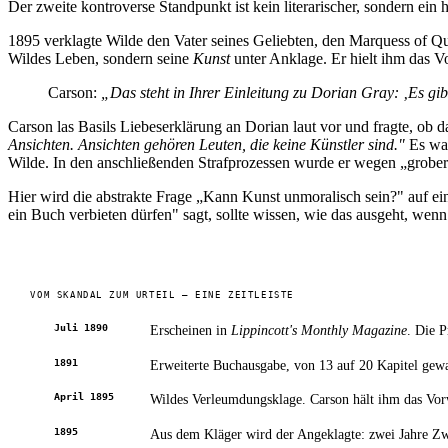
Der zweite kontroverse Standpunkt ist kein literarischer, sondern ein
1895 verklagte Wilde den Vater seines Geliebten, den Marquess of Q
Wildes Leben, sondern seine
Kunst
unter Anklage. Er hielt ihm das V
Carson:
„Das steht in Ihrer Einleitung zu Dorian Gray: ‚Es gi
Carson las Basils Liebeserklärung an Dorian laut vor und fragte, ob d
Ansichten. Ansichten gehören Leuten, die keine Künstler sind."
Es war
Wilde. In den anschließenden Strafprozessen wurde er wegen „grober 
Hier wird die abstrakte Frage „Kann Kunst unmoralisch sein?" auf ein
ein Buch verbieten dürfen" sagt, sollte wissen, wie das ausgeht, wenn
VOM SKANDAL ZUM URTEIL — EINE ZEITLEISTE
Juli 1890
Erscheinen in
Lippincott's Monthly Magazine
. Die P
1891
Erweiterte Buchausgabe, von 13 auf 20 Kapitel gew
April 1895
Wildes Verleumdungsklage. Carson hält ihm das Vo
1895
Aus dem Kläger wird der Angeklagte: zwei Jahre Z