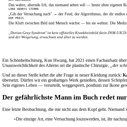
Das wahre, alternde Ich, das niemand sehen soll — heute ohne eigenen R
LORD HENRYS STIMME
„Gib der Versuchung nach" → der Feed, der Algorithmus, der dir endlos m
DER PREIS
Die Kluft zwischen Bild und Mensch wächst — bis sie wehtut. Die Medi
„Dorian-Gray-Syndrom" ist kein offizielles Krankheitsbild (kein DSM-5/ICD-
und der Weigerung, erwachsen und älter zu werden.
Ein Schönheitschirurg, Kun Hwang, hat 2021 einen Fachaufsatz über 
Unausweichlichkeit des Alterns sei die plastische Chirurgie,
„der sch
Und an dieser Stelle kehrt die alte Frage in neuer Kleidung zurück:
K
übersetzt. Dürfen wir ein großartiges Werk genießen, dessen Schöpfer 
Sein eigenes Leben — verurteilt, weggesperrt, posthum zur Ikone gew
Der gefährlichste Mann im Buch redet nur
Eine letzte Beobachtung, die mir nicht aus dem Kopf geht. Niemand 
»Die einzige Art, eine Versuchung loszuwerden, ist, ihr nachzu