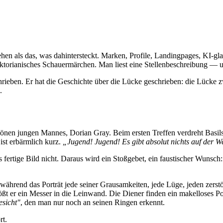
hen als das, was dahintersteckt. Marken, Profile, Landingpages, KI-gl
iktorianisches Schauermärchen. Man liest eine Stellenbeschreibung — und
rieben. Er hat die Geschichte über die Lücke geschrieben: die Lücke 
.
chönen jungen Mannes, Dorian Gray. Beim ersten Treffen verdreht Bas
 ist erbärmlich kurz.
„Jugend! Jugend! Es gibt absolut nichts auf der W
fertige Bild nicht. Daraus wird ein Stoßgebet, ein faustischer Wunsch
während das Porträt jede seiner Grausamkeiten, jede Lüge, jeden zerst
t er ein Messer in die Leinwand. Die Diener finden ein makelloses Po
esicht"
, den man nur noch an seinen Ringen erkennt.
rt.