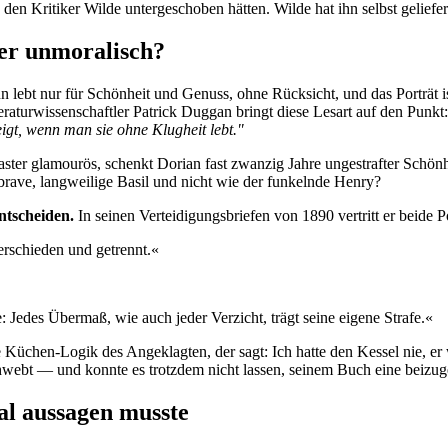
 den Kritiker Wilde untergeschoben hätten. Wilde hat ihn selbst geliefer
er unmoralisch?
lebt nur für Schönheit und Genuss, ohne Rücksicht, und das Porträt is
teraturwissenschaftler Patrick Duggan bringt diese Lesart auf den Punk
eigt, wenn man sie ohne Klugheit lebt."
ster glamourös, schenkt Dorian fast zwanzig Jahre ungestrafter Schön
brave, langweilige Basil und nicht wie der funkelnde Henry?
entscheiden.
In seinen Verteidigungsbriefen von 1890 vertritt er beide Po
erschieden und getrennt.«
e: Jedes Übermaß, wie auch jeder Verzicht, trägt seine eigene Strafe.«
Küchen-Logik des Angeklagten, der sagt: Ich hatte den Kessel nie, er 
schwebt — und konnte es trotzdem nicht lassen, seinem Buch eine beiz
al aussagen musste