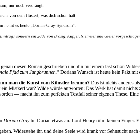
aum, nur noch verdrängt.
ehr von dem flüstert, was dich schon hält.
zin nennt es heute „Dorian-Gray-Syndrom".
Eintrag), sondern ein 2001 von Brosig, Kupfer, Niemeier und Gieler vorgeschlage
genau diesen Roman geschrieben und ihn mit einem fast schon Wilde'sc
male Pfad zum Jungbrunnen."
Dorians Wunsch ist heute kein Pakt mit d
ann man die Kunst vom Künstler trennen?
Das ist nichts anderes al
ein Mistkerl war? Wilde würde antworten: Das Werk hat damit nichts zu t
orden — macht ihn zum perfekten Testfall seiner eigenen These. Eine s
in
Dorian Gray
tut Dorian etwas an. Lord Henry rührt keinen Finger. 
geben. Widerstehe ihr, und deine Seele wird krank vor Sehnsucht nach 