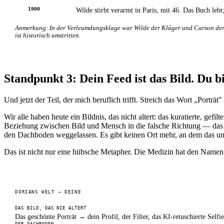
1900
Wilde stirbt verarmt in Paris, mit 46. Das Buch lebt
Anmerkung: In der Verleumdungsklage war Wilde der Kläger und Carson der Ve
ist historisch umstritten.
Standpunkt 3: Dein Feed ist das Bild. Du b
Und jetzt der Teil, der mich beruflich trifft. Streich das Wort „Porträ
Wir alle haben heute ein Bildnis, das nicht altert: das kuratierte, gefi
Beziehung zwischen Bild und Mensch in die falsche Richtung — das Bi
den Dachboden weggelassen. Es gibt keinen Ort mehr, an dem das unge
Das ist nicht nur eine hübsche Metapher. Die Medizin hat den Namen
DORIANS WELT → DEINE
DAS BILD, DAS NIE ALTERT
Das geschönte Porträt → dein Profil, der Filter, das KI-retuschierte Selfie
DER DACHBODEN