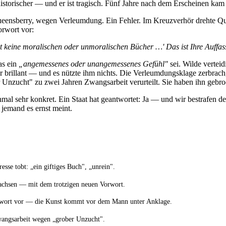
 historischer — und er ist tragisch. Fünf Jahre nach dem Erscheinen ka
ueensberry, wegen Verleumdung. Ein Fehler. Im Kreuzverhör drehte Qu
orwort vor:
bt keine moralischen oder unmoralischen Bücher …' Das ist Ihre Auffa
as ein
„angemessenes oder unangemessenes Gefühl"
sei. Wilde verteidi
 brillant — und es nützte ihm nichts. Die Verleumdungsklage zerbrac
Unzucht" zu zwei Jahren Zwangsarbeit verurteilt. Sie haben ihn gebroc
mal sehr konkret. Ein Staat hat geantwortet: Ja — und wir bestrafen de
 jemand es ernst meint.
resse tobt: „ein giftiges Buch", „unrein".
achsen — mit dem trotzigen neuen Vorwort.
rwort vor — die Kunst kommt vor dem Mann unter Anklage.
wangsarbeit wegen „grober Unzucht".