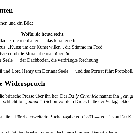
euten
hen und ein Bild:
Wofür sie heute steht
läche, die nicht altert — das kuratierte Ich
us, „Kunst um der Kunst willen", die Stimme im Feed
ssen und die Moral, die man überhört
e Seele — der Dachboden, die verdrängte Rechnung
il und Lord Henry um Dorians Seele — und das Porträt führt Protokoll
ne Widerspruch
die britische Presse über ihn her. Der
Daily Chronicle
nannte ihn
„ein g
 schlicht für
„unrein"
. (Schon vor dem Druck hatte der Verlagslektor 
alation. Für die erweiterte Buchausgabe von 1891 — von 13 auf 20 Ka
ind gut geschrieben oder schlecht geschrieben. Das ist alles.«