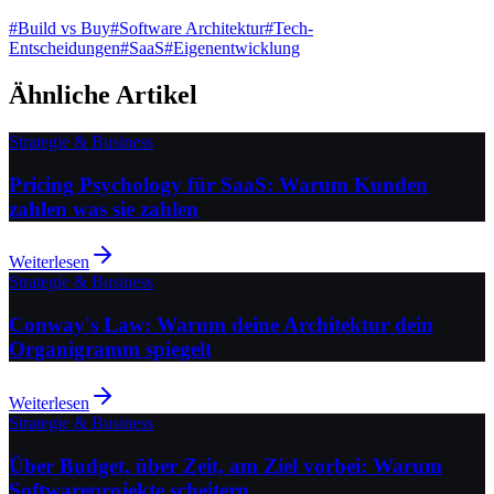
#
Build vs Buy
#
Software Architektur
#
Tech-
Entscheidungen
#
SaaS
#
Eigenentwicklung
Ähnliche Artikel
Strategie & Business
Pricing Psychology für SaaS: Warum Kunden
zahlen was sie zahlen
Weiterlesen
Strategie & Business
Conway's Law: Warum deine Architektur dein
Organigramm spiegelt
Weiterlesen
Strategie & Business
Über Budget, über Zeit, am Ziel vorbei: Warum
Softwareprojekte scheitern