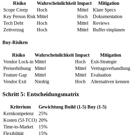
Risiko
Wahrscheinlichkeit
Impact
Mitigation
Scope Creep
Hoch
Mittel
Klare Specs
Key Person Risk
Mittel
Hoch
Dokumentation
Tech Debt
Hoch
Mittel
Reviews
Zeitverzug
Hoch
Mittel
Buffer einplanen
Buy-Risiken
Risiko
Wahrscheinlichkeit
Impact
Mitigation
Vendor Lock-in
Mittel
Hoch
Exit-Strategie
Preiserhöhung
Mittel
Mittel
Vertragsverhandlung
Feature Gap
Mittel
Mittel
Evaluation
Vendor Exit
Niedrig
Hoch
Alternativen kennen
Schritt 5: Entscheidungsmatrix
Kriterium
Gewichtung
Build (1-5)
Buy (1-5)
Kernkompetenz
25%
Kosten (5J-TCO)
20%
Time-to-Market
15%
Flexibilität
15%