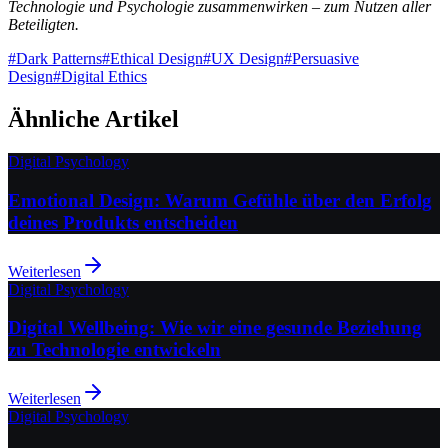
Technologie und Psychologie zusammenwirken – zum Nutzen aller
Beteiligten.
#
Dark Patterns
#
Ethical Design
#
UX Design
#
Persuasive
Design
#
Digital Ethics
Ähnliche Artikel
Digital Psychology
Emotional Design: Warum Gefühle über den Erfolg
deines Produkts entscheiden
Weiterlesen
Digital Psychology
Digital Wellbeing: Wie wir eine gesunde Beziehung
zu Technologie entwickeln
Weiterlesen
Digital Psychology