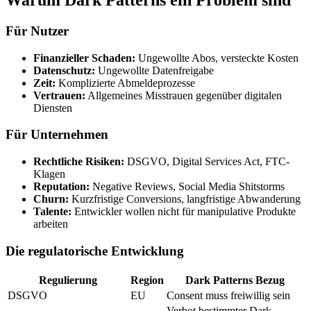
Warum Dark Patterns ein Problem sind
Für Nutzer
Finanzieller Schaden:
Ungewollte Abos, versteckte Kosten
Datenschutz:
Ungewollte Datenfreigabe
Zeit:
Komplizierte Abmeldeprozesse
Vertrauen:
Allgemeines Misstrauen gegenüber digitalen
Diensten
Für Unternehmen
Rechtliche Risiken:
DSGVO, Digital Services Act, FTC-
Klagen
Reputation:
Negative Reviews, Social Media Shitstorms
Churn:
Kurzfristige Conversions, langfristige Abwanderung
Talente:
Entwickler wollen nicht für manipulative Produkte
arbeiten
Die regulatorische Entwicklung
Regulierung
Region
Dark Patterns Bezug
DSGVO
EU
Consent muss freiwillig sein
Verbot bestimmter Dark