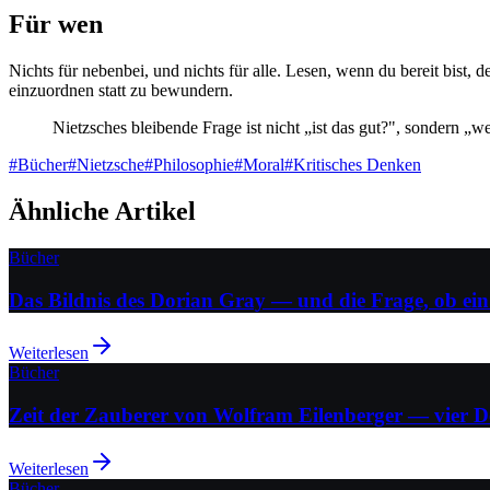
Für wen
Nichts für nebenbei, und nichts für alle. Lesen, wenn du bereit bist, 
einzuordnen statt zu bewundern.
Nietzsches bleibende Frage ist nicht „ist das gut?", sondern „w
#
Bücher
#
Nietzsche
#
Philosophie
#
Moral
#
Kritisches Denken
Ähnliche Artikel
Bücher
Das Bildnis des Dorian Gray — und die Frage, ob ei
Weiterlesen
Bücher
Zeit der Zauberer von Wolfram Eilenberger — vier D
Weiterlesen
Bücher