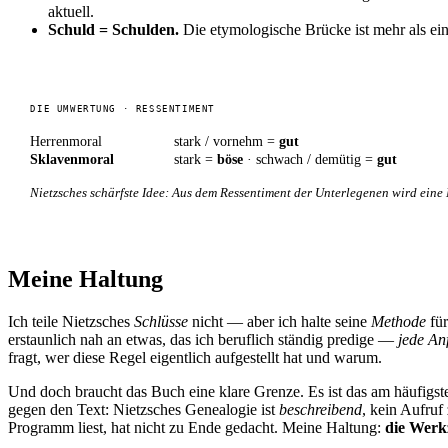
aktuell.
Schuld = Schulden.
Die etymologische Brücke ist mehr als ei
DIE UMWERTUNG · RESSENTIMENT
Herrenmoral
stark / vornehm =
gut
Sklavenmoral
stark =
böse
· schwach / demütig =
gut
Nietzsches schärfste Idee: Aus dem Ressentiment der Unterlegenen wird eine 
Meine Haltung
Ich teile Nietzsches
Schlüsse
nicht — aber ich halte seine
Methode
für
erstaunlich nah an etwas, das ich beruflich ständig predige —
jede An
fragt, wer diese Regel eigentlich aufgestellt hat und warum.
Und doch braucht das Buch eine klare Grenze. Es ist das am häufigs
gegen den Text: Nietzsches Genealogie ist
beschreibend
, kein Aufruf
Programm liest, hat nicht zu Ende gedacht. Meine Haltung:
die Werk