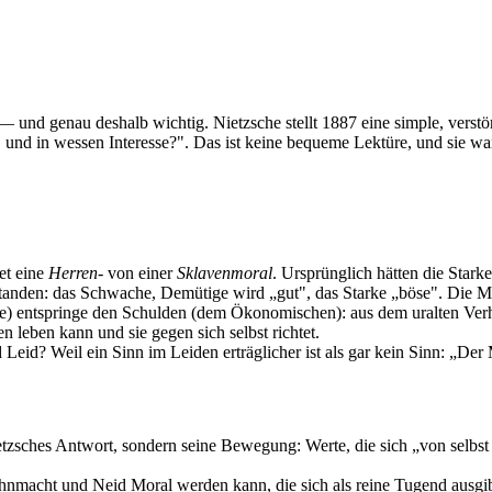
ch — und genau deshalb wichtig. Nietzsche stellt 1887 eine simple, ver
und in wessen Interesse?". Das ist keine bequeme Lektüre, und sie war
et eine
Herren-
von einer
Sklavenmoral
. Ursprünglich hätten die Star
tanden: das Schwache, Demütige wird „gut", das Starke „böse". Die 
e) entspringe den Schulden (dem Ökonomischen): aus dem uralten Verh
 leben kann und sie gegen sich selbst richtet.
d? Weil ein Sinn im Leiden erträglicher ist als gar kein Sinn: „Der M
tzsches Antwort, sondern seine Bewegung: Werte, die sich „von selbst 
hnmacht und Neid Moral werden kann, die sich als reine Tugend ausgib