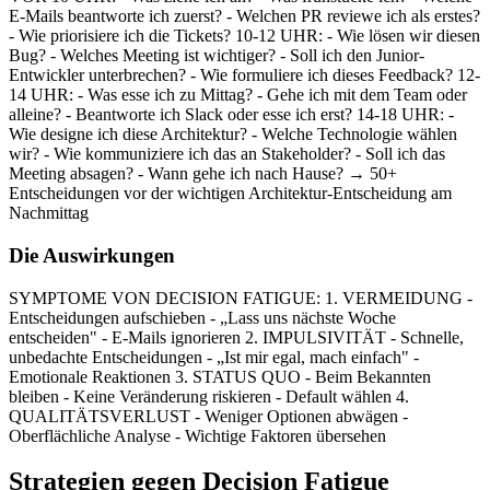
E-Mails beantworte ich zuerst? - Welchen PR reviewe ich als erstes?
- Wie priorisiere ich die Tickets? 10-12 UHR: - Wie lösen wir diesen
Bug? - Welches Meeting ist wichtiger? - Soll ich den Junior-
Entwickler unterbrechen? - Wie formuliere ich dieses Feedback? 12-
14 UHR: - Was esse ich zu Mittag? - Gehe ich mit dem Team oder
alleine? - Beantworte ich Slack oder esse ich erst? 14-18 UHR: -
Wie designe ich diese Architektur? - Welche Technologie wählen
wir? - Wie kommuniziere ich das an Stakeholder? - Soll ich das
Meeting absagen? - Wann gehe ich nach Hause? → 50+
Entscheidungen vor der wichtigen Architektur-Entscheidung am
Nachmittag
Die Auswirkungen
SYMPTOME VON DECISION FATIGUE: 1. VERMEIDUNG -
Entscheidungen aufschieben - „Lass uns nächste Woche
entscheiden" - E-Mails ignorieren 2. IMPULSIVITÄT - Schnelle,
unbedachte Entscheidungen - „Ist mir egal, mach einfach" -
Emotionale Reaktionen 3. STATUS QUO - Beim Bekannten
bleiben - Keine Veränderung riskieren - Default wählen 4.
QUALITÄTSVERLUST - Weniger Optionen abwägen -
Oberflächliche Analyse - Wichtige Faktoren übersehen
Strategien gegen Decision Fatigue