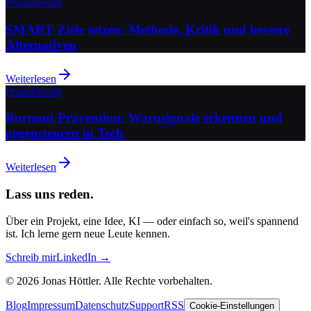
Produktivität
SMART Ziele setzen: Methode, Kritik und bessere
Alternativen
Weiterlesen
Produktivität
Burnout Prävention: Warnsignale erkennen und
gegensteuern in Tech
Weiterlesen
Lass uns reden.
Über ein Projekt, eine Idee, KI — oder einfach so, weil's spannend
ist. Ich lerne gern neue Leute kennen.
Schreib mir
LinkedIn →
©
2026
Jonas Höttler.
Alle Rechte vorbehalten
.
Blog
Impressum
Datenschutz
Support
RSS
Cookie-Einstellungen