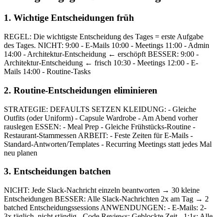
1. Wichtige Entscheidungen früh
REGEL: Die wichtigste Entscheidung des Tages = erste Aufgabe
des Tages. NICHT: 9:00 - E-Mails 10:00 - Meetings 11:00 - Admin
14:00 - Architektur-Entscheidung ← erschöpft BESSER: 9:00 -
Architektur-Entscheidung ← frisch 10:30 - Meetings 12:00 - E-
Mails 14:00 - Routine-Tasks
2. Routine-Entscheidungen eliminieren
STRATEGIE: DEFAULTS SETZEN KLEIDUNG: - Gleiche
Outfits (oder Uniform) - Capsule Wardrobe - Am Abend vorher
rauslegen ESSEN: - Meal Prep - Gleiche Frühstücks-Routine -
Restaurant-Stammessen ARBEIT: - Feste Zeiten für E-Mails -
Standard-Antworten/Templates - Recurring Meetings statt jedes Mal
neu planen
3. Entscheidungen batchen
NICHT: Jede Slack-Nachricht einzeln beantworten → 30 kleine
Entscheidungen BESSER: Alle Slack-Nachrichten 2x am Tag → 2
batched Entscheidungssessions ANWENDUNGEN: - E-Mails: 2-
3x täglich, nicht ständig - Code Reviews: Geblockte Zeit - 1:1s: Alle