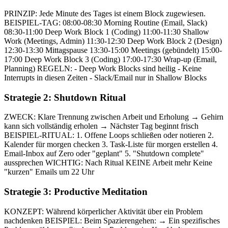
PRINZIP: Jede Minute des Tages ist einem Block zugewiesen.
BEISPIEL-TAG: 08:00-08:30 Morning Routine (Email, Slack)
08:30-11:00 Deep Work Block 1 (Coding) 11:00-11:30 Shallow
Work (Meetings, Admin) 11:30-12:30 Deep Work Block 2 (Design)
12:30-13:30 Mittagspause 13:30-15:00 Meetings (gebündelt) 15:00-
17:00 Deep Work Block 3 (Coding) 17:00-17:30 Wrap-up (Email,
Planning) REGELN: - Deep Work Blocks sind heilig - Keine
Interrupts in diesen Zeiten - Slack/Email nur in Shallow Blocks
Strategie 2: Shutdown Ritual
ZWECK: Klare Trennung zwischen Arbeit und Erholung → Gehirn
kann sich vollständig erholen → Nächster Tag beginnt frisch
BEISPIEL-RITUAL: 1. Offene Loops schließen oder notieren 2.
Kalender für morgen checken 3. Task-Liste für morgen erstellen 4.
Email-Inbox auf Zero oder "geplant" 5. "Shutdown complete"
aussprechen WICHTIG: Nach Ritual KEINE Arbeit mehr Keine
"kurzen" Emails um 22 Uhr
Strategie 3: Productive Meditation
KONZEPT: Während körperlicher Aktivität über ein Problem
nachdenken BEISPIEL: Beim Spazierengehen: → Ein spezifisches