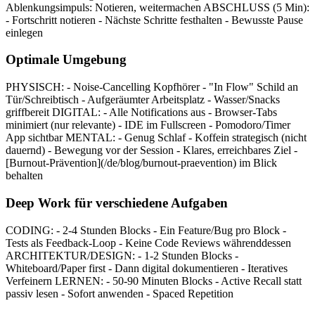
Ablenkungsimpuls: Notieren, weitermachen ABSCHLUSS (5 Min):
- Fortschritt notieren - Nächste Schritte festhalten - Bewusste Pause
einlegen
Optimale Umgebung
PHYSISCH: - Noise-Cancelling Kopfhörer - "In Flow" Schild an
Tür/Schreibtisch - Aufgeräumter Arbeitsplatz - Wasser/Snacks
griffbereit DIGITAL: - Alle Notifications aus - Browser-Tabs
minimiert (nur relevante) - IDE im Fullscreen - Pomodoro/Timer
App sichtbar MENTAL: - Genug Schlaf - Koffein strategisch (nicht
dauernd) - Bewegung vor der Session - Klares, erreichbares Ziel -
[Burnout-Prävention](/de/blog/burnout-praevention) im Blick
behalten
Deep Work für verschiedene Aufgaben
CODING: - 2-4 Stunden Blocks - Ein Feature/Bug pro Block -
Tests als Feedback-Loop - Keine Code Reviews währenddessen
ARCHITEKTUR/DESIGN: - 1-2 Stunden Blocks -
Whiteboard/Paper first - Dann digital dokumentieren - Iteratives
Verfeinern LERNEN: - 50-90 Minuten Blocks - Active Recall statt
passiv lesen - Sofort anwenden - Spaced Repetition