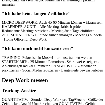
Dringlichkeiten - Rest async bearbeiten - Erwartungen proaktiv
managen
"Ich habe keine langen Zeitblöcke"
MICRO DEEP WORK: Auch 45-60 Minuten können wirksam sein
KALENDER-AUDIT: - Alle Meetings kritisch prüfen -
Redundante Meetings streichen - Meeting-freie Tage einführen
ZEIT SCHAFFEN: - 1 Stunde früher anfangen - Meetings bündeln
- Home Office für Deep Work
"Ich kann mich nicht konzentrieren"
TRAINING: Fokus ist ein Muskel – er muss trainiert werden
STARTEN MIT: - 25 Minuten Pomodoro - Schrittweise steigern -
Ablenkungen radikal eliminieren LANGFRISTIG: - Meditation
praktizieren - Social Media reduzieren - Langeweile bewusst erleben
Deep Work messen
Tracking-Ansätze
QUANTITATIV: - Stunden Deep Work pro Tag/Woche - Größe der
Zeitblöcke - Anzahl Unterbrechungen QUALITATIV: - Gefühlte