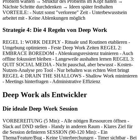
Problem wählen → Struktur des Problems im Kopf halten →
Nächste Schritte durchdenken → Ideen später festhalten
VORTEILE: - Nutzt sonst "verlorene" Zeit - Unterbewusstsein
arbeitet mit - Keine Ablenkungen möglich
Strategie 4: Die 4 Regeln von Deep Work
REGEL 1: WORK DEEPLY - Rituale und Routinen etablieren -
Umgebung optimieren - Feste Deep Work Zeiten REGEL 2:
EMBRACE BOREDOM - Ablenkungsresistenz trainieren - Auch
offline fokussiert bleiben - Langeweile aushalten lernen REGEL 3:
QUIT SOCIAL MEDIA - Nicht pauschal, aber bewusst - Kosten-
Nutzen-Analyse pro Tool - Nur behalten was echten Wert bringt
REGEL 4: DRAIN THE SHALLOWS - Shallow Work minimieren
- Meetings hinterfragen - Administrative Effizienz
Deep Work als Entwickler
Die ideale Deep Work Session
VORBEREITUNG (5 Min): - Alle nötigen Ressourcen öffnen -
Slack auf DND stellen - Handy in anderen Raum - Klares Ziel für
die Session definieren SESSION (90-120 Min): - Ein
Thema/Feature/Bug - Keine Unterbrechungen - Timer sichtbar - Bei