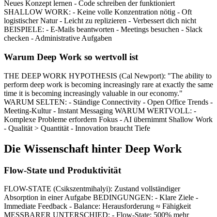
Neues Konzept lernen - Code schreiben der funktioniert
SHALLOW WORK: - Keine volle Konzentration nötig - Oft
logistischer Natur - Leicht zu replizieren - Verbessert dich nicht
BEISPIELE: - E-Mails beantworten - Meetings besuchen - Slack
checken - Administrative Aufgaben
Warum Deep Work so wertvoll ist
THE DEEP WORK HYPOTHESIS (Cal Newport): "The ability to
perform deep work is becoming increasingly rare at exactly the same
time it is becoming increasingly valuable in our economy."
WARUM SELTEN: - Ständige Connectivity - Open Office Trends -
Meeting-Kultur - Instant Messaging WARUM WERTVOLL: -
Komplexe Probleme erfordern Fokus - AI übernimmt Shallow Work
- Qualität > Quantität - Innovation braucht Tiefe
Die Wissenschaft hinter Deep Work
Flow-State und Produktivität
FLOW-STATE (Csikszentmihalyi): Zustand vollständiger
Absorption in einer Aufgabe BEDINGUNGEN: - Klare Ziele -
Immediate Feedback - Balance: Herausforderung ≈ Fähigkeit
MESSBARER UNTERSCHIED: - Flow-State: 500% mehr