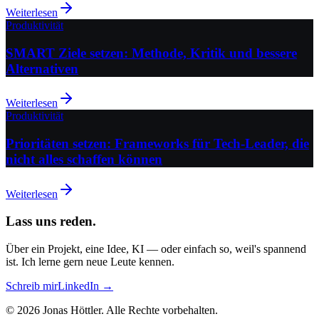
Weiterlesen
Produktivität
SMART Ziele setzen: Methode, Kritik und bessere
Alternativen
Weiterlesen
Produktivität
Prioritäten setzen: Frameworks für Tech-Leader, die
nicht alles schaffen können
Weiterlesen
Lass uns reden.
Über ein Projekt, eine Idee, KI — oder einfach so, weil's spannend
ist. Ich lerne gern neue Leute kennen.
Schreib mir
LinkedIn →
©
2026
Jonas Höttler.
Alle Rechte vorbehalten
.