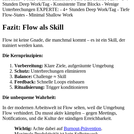
Stunden Deep Work/Tag - Konsistente Time Blocks - Wenige
Unterbrechungen EXPERTE: - 4+ Stunden Deep Work/Tag - Tiefe
Flow-States - Minimal Shallow Work
Fazit: Flow als Skill
Flow ist keine Gnade, die manchmal kommt – es ist ein Skill, der
trainiert werden kann.
Die Kernprinzipien:
Vorbereitung:
Klare Ziele, aufgeräumte Umgebung
Schutz:
Unterbrechungen eliminieren
Balance:
Challenge ≈ Skill
Feedback:
Schnelle Loops einbauen
Ritualisierung:
Trigger konditionieren
Die unbequeme Wahrheit:
In der modernen Arbeitswelt ist Flow selten, weil die Umgebung
Flow verhindert. Du musst aktiv kämpfen – gegen Meetings,
Notifications, und die Kultur der ständigen Erreichbarkeit.
Wichtig:
Achte dabei auf
Burnout-Prävention
.
Maximale Produktivität ist kein Selbstzweck –