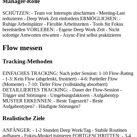
Manager-Rolle
SCHÜTZEN: - Team vor Interrupts abschirmen - Meeting-Last
reduzieren - Deep Work Zeit einfordern ERMÖGLICHEN: -
Ruhige Arbeitsplätze - Flexible Arbeitszeiten - Tools für Fokus
bereitstellen VORLEBEN: - Eigene Deep Work Zeit - Nicht
sofortige Antworten erwarten - Async-First selbst praktizieren
Flow messen
Tracking-Methoden
EINFACHES TRACKING: Nach jeder Session: 1-10 Flow-Rating
- 1-3: Kein Flow (abgelenkt, frustriert) - 4-6: Partieller Flow
(Momente) - 7-10: Tiefer Flow (vollständig absorbiert)
DETAILLIERTES TRACKING: - Dauer der Flow-Session -
Trigger und Störungen - Umgebungsfaktoren - Aufgabentyp
MUSTER ERKENNEN: - Beste Tageszeit? - Beste
Aufgabentypen? - Häufigste Störungen?
Realistische Ziele
ANFÄNGER: - 1-2 Stunden Deep Work/Tag - Stabile Routinen
aufbauen - Fokus-Muskel trainieren FORTGESCHRITTEN: - 3-4