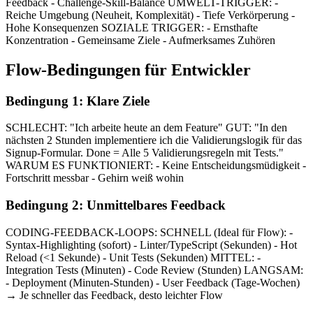
Feedback - Challenge-Skill-Balance UMWELT-TRIGGER: -
Reiche Umgebung (Neuheit, Komplexität) - Tiefe Verkörperung -
Hohe Konsequenzen SOZIALE TRIGGER: - Ernsthafte
Konzentration - Gemeinsame Ziele - Aufmerksames Zuhören
Flow-Bedingungen für Entwickler
Bedingung 1: Klare Ziele
SCHLECHT: "Ich arbeite heute an dem Feature" GUT: "In den
nächsten 2 Stunden implementiere ich die Validierungslogik für das
Signup-Formular. Done = Alle 5 Validierungsregeln mit Tests."
WARUM ES FUNKTIONIERT: - Keine Entscheidungsmüdigkeit -
Fortschritt messbar - Gehirn weiß wohin
Bedingung 2: Unmittelbares Feedback
CODING-FEEDBACK-LOOPS: SCHNELL (Ideal für Flow): -
Syntax-Highlighting (sofort) - Linter/TypeScript (Sekunden) - Hot
Reload (<1 Sekunde) - Unit Tests (Sekunden) MITTEL: -
Integration Tests (Minuten) - Code Review (Stunden) LANGSAM:
- Deployment (Minuten-Stunden) - User Feedback (Tage-Wochen)
→ Je schneller das Feedback, desto leichter Flow