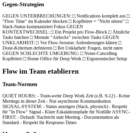
Gegen-Strategien
GEGEN UNTERBRECHUNGEN: □ Notifications komplett aus □
"Flow Time" im Kalender blocken □ Kopfhörer = "Nicht stören" □
Slack-Status kommuniziert Fokus GEGEN
KONTEXTWECHSEL: □ Ein Projekt pro Flow-Block □ Ähnliche
Tasks batchen □ Mentale "Airlocks" zwischen Tasks GEGEN
UNKLARHEIT: □ Vor Flow-Session: Anforderungen klären □
Done-Kriterium definieren □ Bei Unklarheit: Fragen, nicht raten
GEGEN SCHLECHTE UMGEBUNG: □ Noise-Cancelling
Kopfhörer □ Home Office für Deep Work □ Ergonomischer Setup
Flow im Team etablieren
Team-Normen
QUIET HOURS: - Team-weite Deep Work Zeit (z.B. 9-12) - Keine
Meetings in dieser Zeit - Nur asynchrone Kommunikation
SIGNAL-SYSTEM: - Status anzeigen (Slack, physisch) - Respekt
für "In Flow" Signal - Klare Eskalationspfade für Notfälle ASYNC-
FIRST: - Default: Nachricht statt Meeting - Documentation als
Standard - Respekt für Response-Times