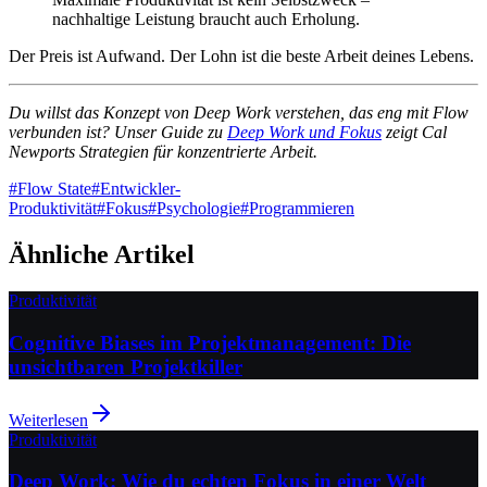
nachhaltige Leistung braucht auch Erholung.
Der Preis ist Aufwand. Der Lohn ist die beste Arbeit deines Lebens.
Du willst das Konzept von Deep Work verstehen, das eng mit Flow
verbunden ist? Unser Guide zu
Deep Work und Fokus
zeigt Cal
Newports Strategien für konzentrierte Arbeit.
#
Flow State
#
Entwickler-
Produktivität
#
Fokus
#
Psychologie
#
Programmieren
Ähnliche Artikel
Produktivität
Cognitive Biases im Projektmanagement: Die
unsichtbaren Projektkiller
Weiterlesen
Produktivität
Deep Work: Wie du echten Fokus in einer Welt