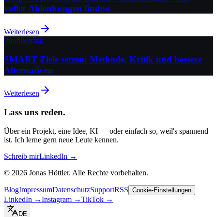
voller Ablenkungen findest
Weiterlesen
Produktivität
SMART Ziele setzen: Methode, Kritik und bessere
Alternativen
Weiterlesen
Lass uns reden.
Über ein Projekt, eine Idee, KI — oder einfach so, weil's spannend
ist. Ich lerne gern neue Leute kennen.
Schreib mir
LinkedIn →
©
2026
Jonas Höttler.
Alle Rechte vorbehalten
.
Blog
Impressum
Datenschutz
Support
RSS
Cookie-Einstellungen
LinkedIn
→
Instagram
→
TikTok
→
DE