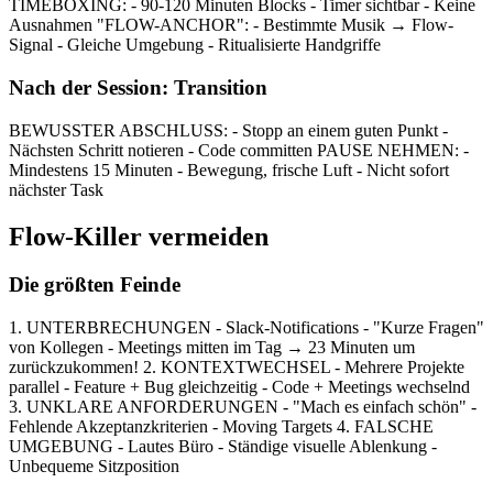
TIMEBOXING: - 90-120 Minuten Blocks - Timer sichtbar - Keine
Ausnahmen "FLOW-ANCHOR": - Bestimmte Musik → Flow-
Signal - Gleiche Umgebung - Ritualisierte Handgriffe
Nach der Session: Transition
BEWUSSTER ABSCHLUSS: - Stopp an einem guten Punkt -
Nächsten Schritt notieren - Code committen PAUSE NEHMEN: -
Mindestens 15 Minuten - Bewegung, frische Luft - Nicht sofort
nächster Task
Flow-Killer vermeiden
Die größten Feinde
1. UNTERBRECHUNGEN - Slack-Notifications - "Kurze Fragen"
von Kollegen - Meetings mitten im Tag → 23 Minuten um
zurückzukommen! 2. KONTEXTWECHSEL - Mehrere Projekte
parallel - Feature + Bug gleichzeitig - Code + Meetings wechselnd
3. UNKLARE ANFORDERUNGEN - "Mach es einfach schön" -
Fehlende Akzeptanzkriterien - Moving Targets 4. FALSCHE
UMGEBUNG - Lautes Büro - Ständige visuelle Ablenkung -
Unbequeme Sitzposition