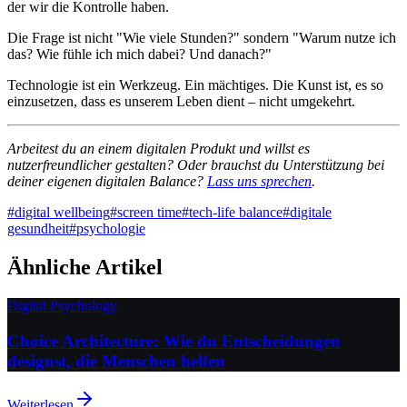
der wir die Kontrolle haben.
Die Frage ist nicht "Wie viele Stunden?" sondern "Warum nutze ich
das? Wie fühle ich mich dabei? Und danach?"
Technologie ist ein Werkzeug. Ein mächtiges. Die Kunst ist, es so
einzusetzen, dass es unserem Leben dient – nicht umgekehrt.
Arbeitest du an einem digitalen Produkt und willst es
nutzerfreundlicher gestalten? Oder brauchst du Unterstützung bei
deiner eigenen digitalen Balance?
Lass uns sprechen
.
#
digital wellbeing
#
screen time
#
tech-life balance
#
digitale
gesundheit
#
psychologie
Ähnliche Artikel
Digital Psychology
Choice Architecture: Wie du Entscheidungen
designst, die Menschen helfen
Weiterlesen