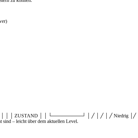
stern zu können.
wer)
│ │ ZUSTAND │ │ └─────────┘ │ ╱ │ ╱ │ ╱ Niedrig │
sind – leicht über dem aktuellen Level.