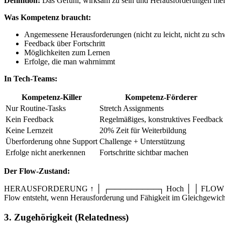
Definition:
Das Gefühl, wirksam zu sein und Herausforderungen mei
Was Kompetenz braucht:
Angemessene Herausforderungen (nicht zu leicht, nicht zu sch
Feedback über Fortschritt
Möglichkeiten zum Lernen
Erfolge, die man wahrnimmt
In Tech-Teams:
Kompetenz-Killer
Kompetenz-Förderer
Nur Routine-Tasks
Stretch Assignments
Kein Feedback
Regelmäßiges, konstruktives Feedback
Keine Lernzeit
20% Zeit für Weiterbildung
Überforderung ohne Support
Challenge + Unterstützung
Erfolge nicht anerkennen
Fortschritte sichtbar machen
Der Flow-Zustand:
HERAUSFORDERUNG ↑ │ ┌─────────┐ Hoch │ │ FLOW │ 
Flow entsteht, wenn Herausforderung und Fähigkeit im Gleichgewicht 
3. Zugehörigkeit (Relatedness)