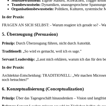
Selbstbewusstsein:
Eigene Stärken, Schwächen, Trigger kenn
Teambewusstsein:
Dynamiken, unausgesprochene Spannunge
Organisationsbewusstsein:
Politiken, Kulturen, systemische 
In der Praxis:
FRAGEN AN SICH SELBST: - Warum reagiere ich gerade so? - Was pas
5. Überzeugung (Persuasion)
Prinzip:
Durch Überzeugung führen, nicht durch Autorität.
Traditionell:
„So wird es gemacht, weil ich es sage."
Servant Leadership:
„Lasst mich erklären, warum ich das für den be
In der Praxis:
Architektur-Entscheidung: TRADITIONELL: „Wir machen Microservi
noch betrachten?"
6. Konzeptualisierung (Conceptualization)
Prinzip:
Über das Tagesgeschäft hinausdenken – Vision und langfrist