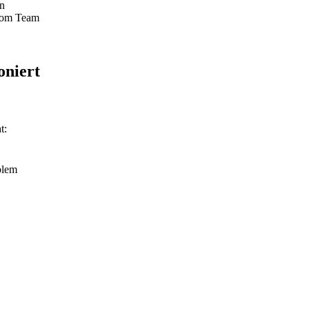
en
vom Team
oniert
t:
blem