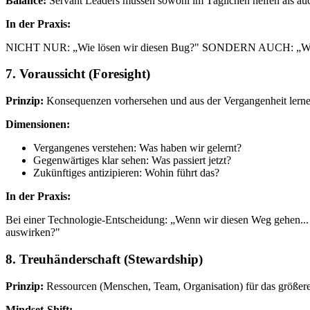
Balance:
Servant Leaders müssen sowohl im Täglichen helfen als auc
In der Praxis:
NICHT NUR: „Wie lösen wir diesen Bug?" SONDERN AUCH: „Wohin en
7. Voraussicht (Foresight)
Prinzip:
Konsequenzen vorhersehen und aus der Vergangenheit lerne
Dimensionen:
Vergangenes verstehen: Was haben wir gelernt?
Gegenwärtiges klar sehen: Was passiert jetzt?
Zukünftiges antizipieren: Wohin führt das?
In der Praxis:
Bei einer Technologie-Entscheidung: „Wenn wir diesen Weg gehen... - 
auswirken?"
8. Treuhänderschaft (Stewardship)
Prinzip:
Ressourcen (Menschen, Team, Organisation) für das größer
Mindset-Shift: