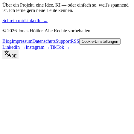
Über ein Projekt, eine Idee, KI — oder einfach so, weil's spannend
ist. Ich lerne gern neue Leute kennen.
Schreib mir
LinkedIn →
©
2026
Jonas Höttler.
Alle Rechte vorbehalten
.
Blog
Impressum
Datenschutz
Support
RSS
Cookie-Einstellungen
LinkedIn
→
Instagram
→
TikTok
→
DE