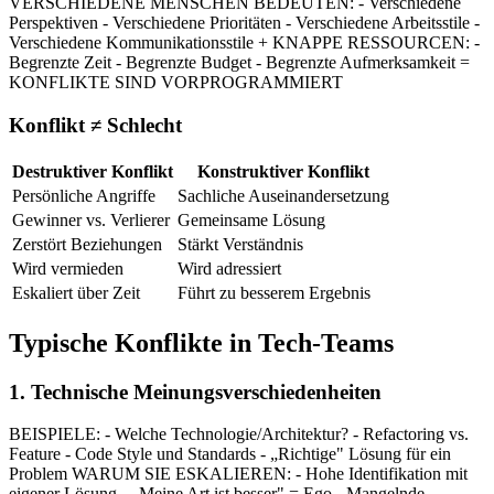
VERSCHIEDENE MENSCHEN BEDEUTEN: - Verschiedene
Perspektiven - Verschiedene Prioritäten - Verschiedene Arbeitsstile -
Verschiedene Kommunikationsstile + KNAPPE RESSOURCEN: -
Begrenzte Zeit - Begrenzte Budget - Begrenzte Aufmerksamkeit =
KONFLIKTE SIND VORPROGRAMMIERT
Konflikt ≠ Schlecht
Destruktiver Konflikt
Konstruktiver Konflikt
Persönliche Angriffe
Sachliche Auseinandersetzung
Gewinner vs. Verlierer
Gemeinsame Lösung
Zerstört Beziehungen
Stärkt Verständnis
Wird vermieden
Wird adressiert
Eskaliert über Zeit
Führt zu besserem Ergebnis
Typische Konflikte in Tech-Teams
1. Technische Meinungsverschiedenheiten
BEISPIELE: - Welche Technologie/Architektur? - Refactoring vs.
Feature - Code Style und Standards - „Richtige" Lösung für ein
Problem WARUM SIE ESKALIEREN: - Hohe Identifikation mit
eigener Lösung - „Meine Art ist besser" = Ego - Mangelnde