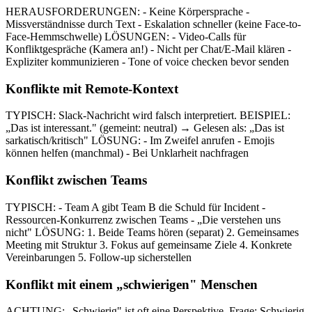
HERAUSFORDERUNGEN: - Keine Körpersprache -
Missverständnisse durch Text - Eskalation schneller (keine Face-to-
Face-Hemmschwelle) LÖSUNGEN: - Video-Calls für
Konfliktgespräche (Kamera an!) - Nicht per Chat/E-Mail klären -
Expliziter kommunizieren - Tone of voice checken bevor senden
Konflikte mit Remote-Kontext
TYPISCH: Slack-Nachricht wird falsch interpretiert. BEISPIEL:
„Das ist interessant." (gemeint: neutral) → Gelesen als: „Das ist
sarkatisch/kritisch" LÖSUNG: - Im Zweifel anrufen - Emojis
können helfen (manchmal) - Bei Unklarheit nachfragen
Konflikt zwischen Teams
TYPISCH: - Team A gibt Team B die Schuld für Incident -
Ressourcen-Konkurrenz zwischen Teams - „Die verstehen uns
nicht" LÖSUNG: 1. Beide Teams hören (separat) 2. Gemeinsames
Meeting mit Struktur 3. Fokus auf gemeinsame Ziele 4. Konkrete
Vereinbarungen 5. Follow-up sicherstellen
Konflikt mit einem „schwierigen" Menschen
ACHTUNG: „Schwierig" ist oft eine Perspektive. Frage: Schwierig