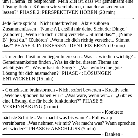
um [Thema] zu besprechen. Mein Ziel ist, dass wir gemeinsam eine
Lösung finden. Können wir vereinbaren, einander ausreden zu
lassen?" PHASE 2: PERSPEKTIVEN HÖREN (20 min)
────────────────────────────────────── -
Jede Seite spricht - Nicht unterbrechen - Aktiv zuhören -
Zusammenfassen „[Name A], erzähl mir deine Sicht der Dinge."
[Zuhören] „Wenn ich dich richtig verstehe... Stimmt das?" „[Name
B], jetzt du." [Zuhören] „Wenn ich dich richtig verstehe... Stimmt
das?" PHASE 3: INTERESSEN IDENTIFIZIEREN (10 min)
────────────────────────────────────────
- Unter den Positionen liegen Interessen - Was ist wirklich wichtig? -
Gemeinsamkeiten finden „Was ist dir bei diesem Thema am
wichtigsten?" „Wovor hast du Sorge?" „Was würde eine gute
Lösung für dich ausmachen?" PHASE 4: LÖSUNGEN
ENTWICKELN (15 min)
───────────────────────────────────────
- Gemeinsam brainstormen - Nicht sofort bewerten - Kreativ sein
„Welche Optionen haben wir?" „Was wäre, wenn wir...?" „Gibt es
eine Lösung, die für beide funktioniert?" PHASE 5:
VEREINBARUNG (5 min)
───────────────────────────── - Konkrete
nächste Schritte - Wer macht was bis wann? - Follow-up
vereinbaren „Was nehmen wir mit? Wer macht was? Wann sprechen
wir wieder?" PHASE 6: ABSCHLUSS (5 min)
───────────────────────────── - Danken -