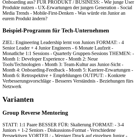
Onboarding aus? FÜR PRODUKT / BUSINESS: - Wie junge User
Produkte nutzen - UX-Erwartungen der jungen Generation - Social
Media Trends - Mobile-First-Denken - Was würde ein Junior an
eurem Produkt ändern?
Beispiel-Programm für Tech-Unternehmen
ZIEL: Engineering Leadership lernt von Juniors FORMAT: - 4
Senior Leader + 4 Junior Engineers - 6 Monate Laufzeit -
Monatliche 1:1 Sessions - Quarterly Gruppen-Sessions THEMEN: -
Month 1: Developer Experience - Month 2: Neue
Tools/Technologien - Month 3: Team-Kultur aus Junior-Sicht -
Month 4: Onboarding-Feedback - Month 5: Karriere-Erwartungen -
Month 6: Retrospektive + Empfehlungen OUTPUT: - Konkrete
Verbesserungsvorschläge - Besseres Verständnis - Beziehungen fürs
Netzwerk
Varianten
Group Reverse Mentoring
STATT: 1:1 Paare BESSER FÜR: Skalierung FORMAT: - 3-4
Juniors + 1-2 Seniors - Diskussions-Format - Verschiedene
Perspektiven VORTEIL: - Weniger Druck auf einzelnen Junior -