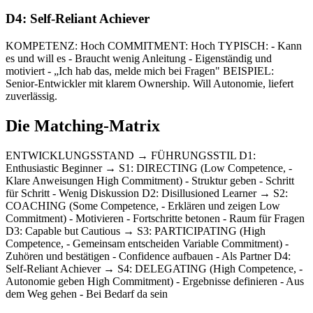
D4: Self-Reliant Achiever
KOMPETENZ: Hoch COMMITMENT: Hoch TYPISCH: - Kann
es und will es - Braucht wenig Anleitung - Eigenständig und
motiviert - „Ich hab das, melde mich bei Fragen" BEISPIEL:
Senior-Entwickler mit klarem Ownership. Will Autonomie, liefert
zuverlässig.
Die Matching-Matrix
ENTWICKLUNGSSTAND → FÜHRUNGSSTIL D1:
Enthusiastic Beginner → S1: DIRECTING (Low Competence, -
Klare Anweisungen High Commitment) - Struktur geben - Schritt
für Schritt - Wenig Diskussion D2: Disillusioned Learner → S2:
COACHING (Some Competence, - Erklären und zeigen Low
Commitment) - Motivieren - Fortschritte betonen - Raum für Fragen
D3: Capable but Cautious → S3: PARTICIPATING (High
Competence, - Gemeinsam entscheiden Variable Commitment) -
Zuhören und bestätigen - Confidence aufbauen - Als Partner D4:
Self-Reliant Achiever → S4: DELEGATING (High Competence, -
Autonomie geben High Commitment) - Ergebnisse definieren - Aus
dem Weg gehen - Bei Bedarf da sein