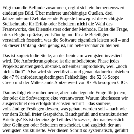
Fügt man die Befunde zusammen, ergibt sich ein bemerkenswert
eindeutiges Bild. Über mehrere unabhängige Quellen, drei
Jahrzehnte und Zehntausende Projekte hinweg ist die wichtigste
Stellschraube für Erfolg oder Scheitern
nicht
die Wahl des
Frameworks, des Dienstleisters oder der Methode. Es ist die Frage,
ob zu Beginn präzise, vollständig und für alle Beteiligten
verständlich feststeht, was die Software eigentlich leisten soll – und
ob dieser Umfang klein genug ist, um beherrschbar zu bleiben.
Das ist zugleich die Stelle, an der heute am wenigsten investiert
wird. Die Anforderungsphase ist die unbeliebteste Phase jedes
Projekts: anstrengend, abstrakt, scheinbar unproduktiv, weil „noch
nichts läuft". Also wird sie verkürzt – und genau dadurch entstehen
die 47 % anforderungsbedingten Fehlschläge, die 52 % Scope
Creep und der Mittelstands-Spitzenwert von 87 % besorgten CIOs.
Daraus folgt eine unbequeme, aber naheliegende Frage für jede:n,
der oder die Softwareprojekte verantwortet: Warum überlassen wir
ausgerechnet den erfolgskritischsten Schritt – das saubere,
vollständige Festlegen dessen, was gebaut werden soll – nach wie
vor dem Zufall freier Gespräche, Bauchgefühl und unstrukturierter
Briefings? Es ist der einzige Teil des Prozesses, der nachweislich
über Gelingen oder Scheitern entscheidet, und zugleich der am
wenigsten strukturierte. Wer diesen Schritt so systematisch, geführt