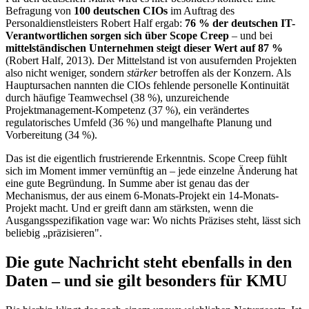
Befragung von
100 deutschen CIOs
im Auftrag des
Personaldienstleisters Robert Half ergab:
76 % der deutschen IT-
Verantwortlichen sorgen sich über Scope Creep
– und bei
mittelständischen Unternehmen steigt dieser Wert auf 87 %
(Robert Half, 2013). Der Mittelstand ist von ausufernden Projekten
also nicht weniger, sondern
stärker
betroffen als der Konzern. Als
Hauptursachen nannten die CIOs fehlende personelle Kontinuität
durch häufige Teamwechsel (38 %), unzureichende
Projektmanagement-Kompetenz (37 %), ein verändertes
regulatorisches Umfeld (36 %) und mangelhafte Planung und
Vorbereitung (34 %).
Das ist die eigentlich frustrierende Erkenntnis. Scope Creep fühlt
sich im Moment immer vernünftig an – jede einzelne Änderung hat
eine gute Begründung. In Summe aber ist genau das der
Mechanismus, der aus einem 6-Monats-Projekt ein 14-Monats-
Projekt macht. Und er greift dann am stärksten, wenn die
Ausgangsspezifikation vage war: Wo nichts Präzises steht, lässt sich
beliebig „präzisieren".
Die gute Nachricht steht ebenfalls in den
Daten – und sie gilt besonders für KMU