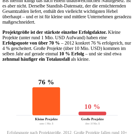
Bis hierhin klingt das nach einem unausweichlichen Naturgesetz. Ist
es aber nicht. Derselbe Standish-Datensatz, der die ernüchternden
Gesamtzahlen liefert, enthält den vielleicht wichtigsten Hebel
überhaupt – und er ist für kleine und mittlere Unternehmen geradezu
maßgeschneidert.
Projektgröße ist der stärkste einzelne Erfolgsfaktor.
Kleine
Projekte (unter rund 1 Mio. USD Aufwand) haben eine
Erfolgsquote von über 70 %
– 2012 konkret 76 % erfolgreich, nur
4 % gescheitert. Große Projekte (über 10 Mio. USD) kommen im
selben Jahr auf gerade einmal
10 % Erfolg
– und sie sind etwa
zehnmal häufiger ein Totalausfall
als kleine.
76 %
10 %
Kleine Projekte
Große Projekte
unter 1 Mio. $
über 10 Mio. $
Erfolgsquote nach Projektgröße, 2012. Große Projekte fallen rund 10×