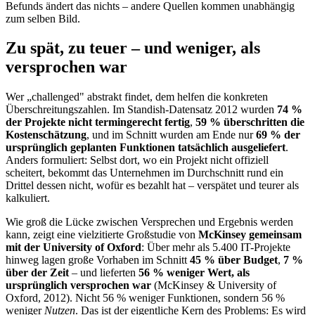
Befunds ändert das nichts – andere Quellen kommen unabhängig
zum selben Bild.
Zu spät, zu teuer – und weniger, als
versprochen war
Wer „challenged" abstrakt findet, dem helfen die konkreten
Überschreitungszahlen. Im Standish-Datensatz 2012 wurden
74 %
der Projekte nicht termingerecht fertig
,
59 % überschritten die
Kostenschätzung
, und im Schnitt wurden am Ende nur
69 % der
ursprünglich geplanten Funktionen tatsächlich ausgeliefert
.
Anders formuliert: Selbst dort, wo ein Projekt nicht offiziell
scheitert, bekommt das Unternehmen im Durchschnitt rund ein
Drittel dessen nicht, wofür es bezahlt hat – verspätet und teurer als
kalkuliert.
Wie groß die Lücke zwischen Versprechen und Ergebnis werden
kann, zeigt eine vielzitierte Großstudie von
McKinsey gemeinsam
mit der University of Oxford
: Über mehr als 5.400 IT-Projekte
hinweg lagen große Vorhaben im Schnitt
45 % über Budget
,
7 %
über der Zeit
– und lieferten
56 % weniger Wert, als
ursprünglich versprochen war
(McKinsey & University of
Oxford, 2012). Nicht 56 % weniger Funktionen, sondern 56 %
weniger
Nutzen
. Das ist der eigentliche Kern des Problems: Es wird