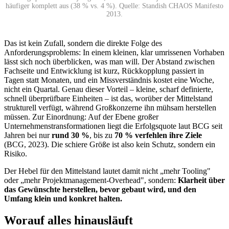
häufiger komplett aus (38 % vs. 4 %). Quelle: Standish CHAOS Manifesto
2013.
Das ist kein Zufall, sondern die direkte Folge des
Anforderungsproblems: In einem kleinen, klar umrissenen Vorhaben
lässt sich noch überblicken, was man will. Der Abstand zwischen
Fachseite und Entwicklung ist kurz, Rückkopplung passiert in
Tagen statt Monaten, und ein Missverständnis kostet eine Woche,
nicht ein Quartal. Genau dieser Vorteil – kleine, scharf definierte,
schnell überprüfbare Einheiten – ist das, worüber der Mittelstand
strukturell verfügt, während Großkonzerne ihn mühsam herstellen
müssen. Zur Einordnung: Auf der Ebene großer
Unternehmenstransformationen liegt die Erfolgsquote laut BCG seit
Jahren bei nur
rund 30 %
, bis zu
70 % verfehlen ihre Ziele
(BCG, 2023). Die schiere Größe ist also kein Schutz, sondern ein
Risiko.
Der Hebel für den Mittelstand lautet damit nicht „mehr Tooling"
oder „mehr Projektmanagement-Overhead", sondern:
Klarheit über
das Gewünschte herstellen, bevor gebaut wird, und den
Umfang klein und konkret halten.
Worauf alles hinausläuft