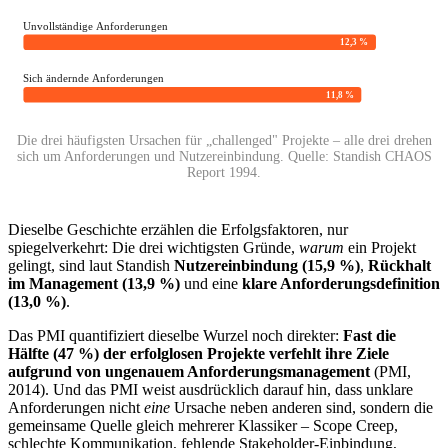
Unvollständige Anforderungen
12,3 %
Sich ändernde Anforderungen
11,8 %
Die drei häufigsten Ursachen für „challenged" Projekte – alle drei drehen
sich um Anforderungen und Nutzereinbindung. Quelle: Standish CHAOS
Report 1994.
Dieselbe Geschichte erzählen die Erfolgsfaktoren, nur
spiegelverkehrt: Die drei wichtigsten Gründe,
warum
ein Projekt
gelingt, sind laut Standish
Nutzereinbindung (15,9 %)
,
Rückhalt
im Management (13,9 %)
und eine
klare Anforderungsdefinition
(13,0 %)
.
Das PMI quantifiziert dieselbe Wurzel noch direkter:
Fast die
Hälfte (47 %) der erfolglosen Projekte verfehlt ihre Ziele
aufgrund von ungenauem Anforderungsmanagement
(PMI,
2014). Und das PMI weist ausdrücklich darauf hin, dass unklare
Anforderungen nicht
eine
Ursache neben anderen sind, sondern die
gemeinsame Quelle gleich mehrerer Klassiker – Scope Creep,
schlechte Kommunikation, fehlende Stakeholder-Einbindung,