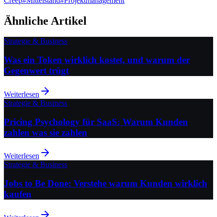
Creep
#
Mittelstand
#
Projektmanagement
Ähnliche Artikel
Strategie & Business
Was ein Token wirklich kostet, und warum der
Gegenwert trügt
Weiterlesen
Strategie & Business
Pricing Psychology für SaaS: Warum Kunden
zahlen was sie zahlen
Weiterlesen
Strategie & Business
Jobs to Be Done: Verstehe warum Kunden wirklich
kaufen