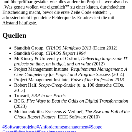
und überprüfbar gestaltet wie alles andere im Projekt – wer also das
„Was genau wollen wir eigentlich?" zu einer klaren, durchdachten
Entscheidung macht, bevor die erste Zeile Code entsteht –,
adressiert nicht irgendeine Fehlerquelle. Er adressiert die mit
Abstand häufigste.
Quellen
Standish Group,
CHAOS Manifesto 2013
(Daten 2012)
Standish Group,
CHAOS Report 1994
McKinsey & University of Oxford,
Delivering large-scale IT
projects on time, on budget, and on value
(2012)
Project Management Institute,
Requirements Management: A
Core Competency for Project and Program Success
(2014)
Project Management Institute,
Pulse of the Profession 2018
Robert Half,
Scope-Creep-Studie
(u. a. 100 deutsche CIOs,
2013)
Trovarit,
ERP in der Praxis
BCG,
Five Ways to Beat the Odds on Digital Transformation
(2023)
Methodenkritik: Eveleens & Verhoef,
The Rise and Fall of the
Chaos Report Figures
, IEEE Software (2010)
#
Softwareprojekte
#
Anforderungsmanagement
#
Scope