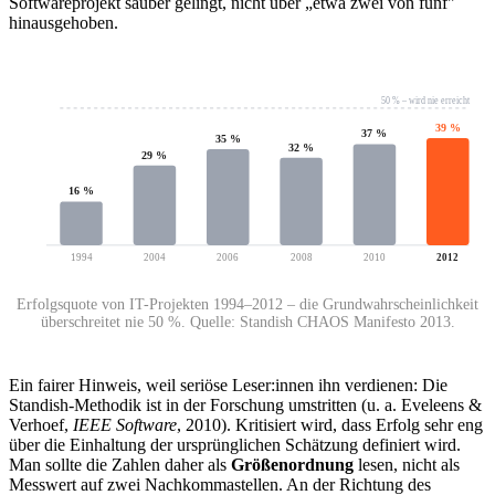
Softwareprojekt sauber gelingt, nicht über „etwa zwei von fünf"
hinausgehoben.
50 % – wird nie erreicht
39 %
37 %
35 %
32 %
29 %
16 %
1994
2004
2006
2008
2010
2012
Erfolgsquote von IT-Projekten 1994–2012 – die Grundwahrscheinlichkeit
überschreitet nie 50 %. Quelle: Standish CHAOS Manifesto 2013.
Ein fairer Hinweis, weil seriöse Leser:innen ihn verdienen: Die
Standish-Methodik ist in der Forschung umstritten (u. a. Eveleens &
Verhoef,
IEEE Software
, 2010). Kritisiert wird, dass Erfolg sehr eng
über die Einhaltung der ursprünglichen Schätzung definiert wird.
Man sollte die Zahlen daher als
Größenordnung
lesen, nicht als
Messwert auf zwei Nachkommastellen. An der Richtung des