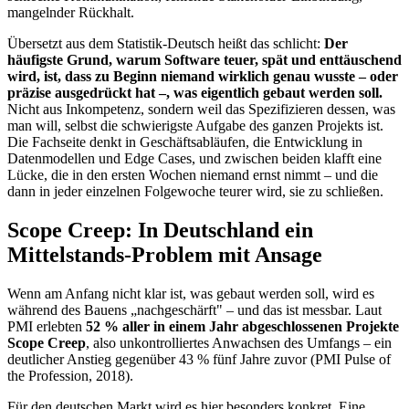
mangelnder Rückhalt.
Übersetzt aus dem Statistik-Deutsch heißt das schlicht:
Der
häufigste Grund, warum Software teuer, spät und enttäuschend
wird, ist, dass zu Beginn niemand wirklich genau wusste – oder
präzise ausgedrückt hat –, was eigentlich gebaut werden soll.
Nicht aus Inkompetenz, sondern weil das Spezifizieren dessen, was
man will, selbst die schwierigste Aufgabe des ganzen Projekts ist.
Die Fachseite denkt in Geschäftsabläufen, die Entwicklung in
Datenmodellen und Edge Cases, und zwischen beiden klafft eine
Lücke, die in den ersten Wochen niemand ernst nimmt – und die
dann in jeder einzelnen Folgewoche teurer wird, sie zu schließen.
Scope Creep: In Deutschland ein
Mittelstands-Problem mit Ansage
Wenn am Anfang nicht klar ist, was gebaut werden soll, wird es
während des Bauens „nachgeschärft" – und das ist messbar. Laut
PMI erlebten
52 % aller in einem Jahr abgeschlossenen Projekte
Scope Creep
, also unkontrolliertes Anwachsen des Umfangs – ein
deutlicher Anstieg gegenüber 43 % fünf Jahre zuvor (PMI Pulse of
the Profession, 2018).
Für den deutschen Markt wird es hier besonders konkret. Eine