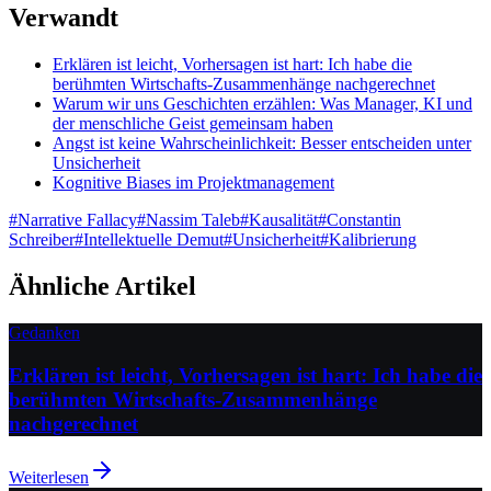
Verwandt
Erklären ist leicht, Vorhersagen ist hart: Ich habe die
berühmten Wirtschafts-Zusammenhänge nachgerechnet
Warum wir uns Geschichten erzählen: Was Manager, KI und
der menschliche Geist gemeinsam haben
Angst ist keine Wahrscheinlichkeit: Besser entscheiden unter
Unsicherheit
Kognitive Biases im Projektmanagement
#
Narrative Fallacy
#
Nassim Taleb
#
Kausalität
#
Constantin
Schreiber
#
Intellektuelle Demut
#
Unsicherheit
#
Kalibrierung
Ähnliche Artikel
Gedanken
Erklären ist leicht, Vorhersagen ist hart: Ich habe die
berühmten Wirtschafts-Zusammenhänge
nachgerechnet
Weiterlesen