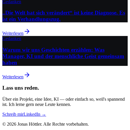
Gedanken
„Die Welt hat sich verändert“ ist keine Diagnose. Es
ist ein Verhandlungszug.
Weiterlesen
Gedanken
Warum wir uns Geschichten erzählen: Was
Manager, KI und der menschliche Geist gemeinsam
haben
Weiterlesen
Lass uns reden.
Über ein Projekt, eine Idee, KI — oder einfach so, weil's spannend
ist. Ich lerne gern neue Leute kennen.
Schreib mir
LinkedIn →
©
2026
Jonas Höttler.
Alle Rechte vorbehalten
.