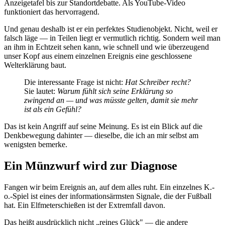
Anzeigetafel bis zur Standortdebatte. Als YouTube-Video
funktioniert das hervorragend.
Und genau deshalb ist er ein perfektes Studienobjekt. Nicht, weil er
falsch läge — in Teilen liegt er vermutlich richtig. Sondern weil man
an ihm in Echtzeit sehen kann, wie schnell und wie überzeugend
unser Kopf aus einem einzelnen Ereignis eine geschlossene
Welterklärung baut.
Die interessante Frage ist nicht:
Hat Schreiber recht?
Sie lautet:
Warum fühlt sich seine Erklärung so
zwingend an — und was müsste gelten, damit sie mehr
ist als ein Gefühl?
Das ist kein Angriff auf seine Meinung. Es ist ein Blick auf die
Denkbewegung dahinter — dieselbe, die ich an mir selbst am
wenigsten bemerke.
Ein Münzwurf wird zur Diagnose
Fangen wir beim Ereignis an, auf dem alles ruht. Ein einzelnes K.-
o.-Spiel ist eines der informationsärmsten Signale, die der Fußball
hat. Ein Elfmeterschießen ist der Extremfall davon.
Das heißt ausdrücklich nicht „reines Glück" — die andere