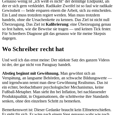
Genauso wenig ist „ich weiß es nicht" der demütige Endpunkt, als
der er sich gern verkleidet. Radikaler Zweifel ist so faul wie radikale
Gewissheit — beide ersparen einem die Arbeit, sich zu entscheiden.
Ein Land muss trotzdem regiert werden. Man muss trotzdem
handeln, ohne die Ursachenkette zu kennen. Das Ziel ist nicht null
Überzeugung. Das Ziel ist
Kalibrierung
: eine Überzeugung genau
so fest halten, wie die Beweise sie tragen — und keinen Tick fester.
Für Schreibers Diagnose gilt das genauso wie für meine Skepsis
dagegen.
Wo Schreiber recht hat
Und weil ich das ernst meine: Der stärkste Satz des ganzen Videos
ist der, der gar nicht von Paraguay handelt.
Abstieg beginnt mit Gewöhnung.
Man gewöhnt sich an
Verspätung, an langsame Behörden, an schwache Bildungswerte —
und irgendwann nennt man diese Gewöhnung Realismus. Das ist
ein echter, beobachtbarer psychologischer Mechanismus, keine
Fußball-Metapher. Man sieht ihn bei Inflation, bei nachlassender
Produktqualität, in Organisationen, die schrittweise ihre Standards
senken, ohne den einzelnen Schritt zu bemerken.
Bemerkenswert ist: Dieser Gedanke braucht kein Elfmeterschießen.
Er steht für sich. Er wäre nach einem Sieg genauso wahr wie nach