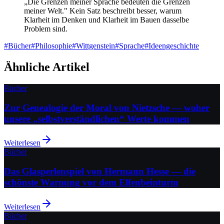
„Die Grenzen meiner Sprache bedeuten die Grenzen
meiner Welt." Kein Satz beschreibt besser, warum
Klarheit im Denken und Klarheit im Bauen dasselbe
Problem sind.
#
Bücher
#
Philosophie
#
Wittgenstein
#
Sprache
#
Ideengeschichte
Ähnliche Artikel
Bücher
Zur Genealogie der Moral von Nietzsche — woher
unsere „selbstverständlichen“ Werte kommen
Weiterlesen
Bücher
Das Glasperlenspiel von Hermann Hesse — die
schönste Warnung vor dem Elfenbeinturm
Weiterlesen
Bücher