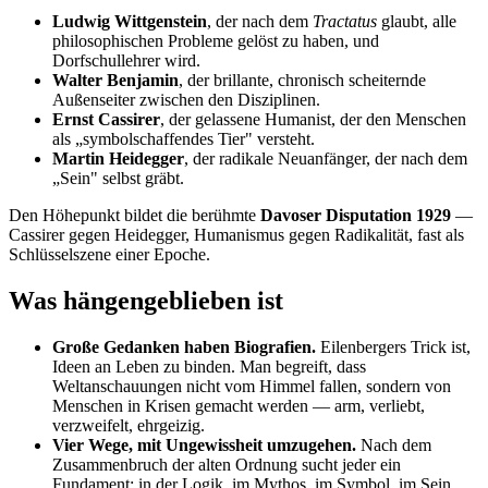
Ludwig Wittgenstein
, der nach dem
Tractatus
glaubt, alle
philosophischen Probleme gelöst zu haben, und
Dorfschullehrer wird.
Walter Benjamin
, der brillante, chronisch scheiternde
Außenseiter zwischen den Disziplinen.
Ernst Cassirer
, der gelassene Humanist, der den Menschen
als „symbolschaffendes Tier" versteht.
Martin Heidegger
, der radikale Neuanfänger, der nach dem
„Sein" selbst gräbt.
Den Höhepunkt bildet die berühmte
Davoser Disputation 1929
—
Cassirer gegen Heidegger, Humanismus gegen Radikalität, fast als
Schlüsselszene einer Epoche.
Was hängengeblieben ist
Große Gedanken haben Biografien.
Eilenbergers Trick ist,
Ideen an Leben zu binden. Man begreift, dass
Weltanschauungen nicht vom Himmel fallen, sondern von
Menschen in Krisen gemacht werden — arm, verliebt,
verzweifelt, ehrgeizig.
Vier Wege, mit Ungewissheit umzugehen.
Nach dem
Zusammenbruch der alten Ordnung sucht jeder ein
Fundament: in der Logik, im Mythos, im Symbol, im Sein.