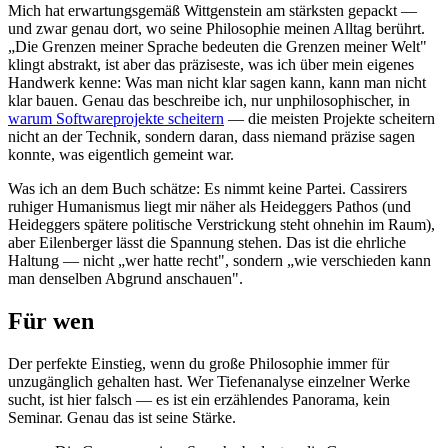
Mich hat erwartungsgemäß Wittgenstein am stärksten gepackt —
und zwar genau dort, wo seine Philosophie meinen Alltag berührt.
„Die Grenzen meiner Sprache bedeuten die Grenzen meiner Welt"
klingt abstrakt, ist aber das präziseste, was ich über mein eigenes
Handwerk kenne: Was man nicht klar sagen kann, kann man nicht
klar bauen. Genau das beschreibe ich, nur unphilosophischer, in
warum Softwareprojekte scheitern
— die meisten Projekte scheitern
nicht an der Technik, sondern daran, dass niemand präzise sagen
konnte, was eigentlich gemeint war.
Was ich an dem Buch schätze: Es nimmt keine Partei. Cassirers
ruhiger Humanismus liegt mir näher als Heideggers Pathos (und
Heideggers spätere politische Verstrickung steht ohnehin im Raum),
aber Eilenberger lässt die Spannung stehen. Das ist die ehrliche
Haltung — nicht „wer hatte recht", sondern „wie verschieden kann
man denselben Abgrund anschauen".
Für wen
Der perfekte Einstieg, wenn du große Philosophie immer für
unzugänglich gehalten hast. Wer Tiefenanalyse einzelner Werke
sucht, ist hier falsch — es ist ein erzählendes Panorama, kein
Seminar. Genau das ist seine Stärke.