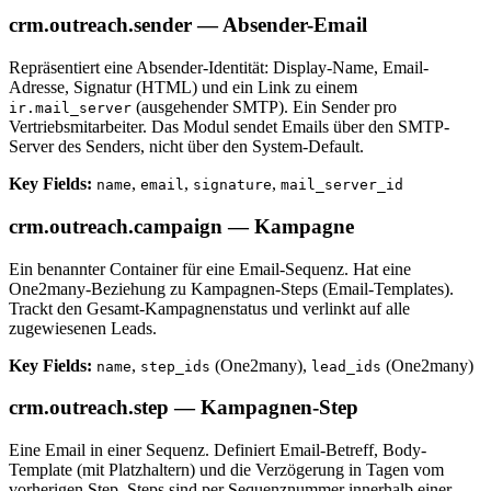
crm.outreach.sender — Absender-Email
Repräsentiert eine Absender-Identität: Display-Name, Email-
Adresse, Signatur (HTML) und ein Link zu einem
(ausgehender SMTP). Ein Sender pro
ir.mail_server
Vertriebsmitarbeiter. Das Modul sendet Emails über den SMTP-
Server des Senders, nicht über den System-Default.
Key Fields:
,
,
,
name
email
signature
mail_server_id
crm.outreach.campaign — Kampagne
Ein benannter Container für eine Email-Sequenz. Hat eine
One2many-Beziehung zu Kampagnen-Steps (Email-Templates).
Trackt den Gesamt-Kampagnenstatus und verlinkt auf alle
zugewiesenen Leads.
Key Fields:
,
(One2many),
(One2many)
name
step_ids
lead_ids
crm.outreach.step — Kampagnen-Step
Eine Email in einer Sequenz. Definiert Email-Betreff, Body-
Template (mit Platzhaltern) und die Verzögerung in Tagen vom
vorherigen Step. Steps sind per Sequenznummer innerhalb einer