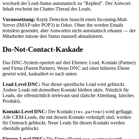
wechselt der Lead-Status automatisch zu "Replied". Der Antwort-
Inhalt erscheint im Chatter-Thread des Leads.
Voraussetzung:
Reply Detection braucht einen Incoming-Mail-
Server (IMAP oder POP3) in Odoo. Ohne ihn werden Emails
trotzdem gesendet, aber Antworten nicht automatisch erkannt — der
Mitarbeiter müsste den Status manuell aktualisieren.
Do-Not-Contact-Kaskade
Das DNC-System operiert auf drei Ebenen: Lead, Kontakt (Partner)
und Firma (Parent Partner). Wenn DNC auf einer höheren Ebene
gesetzt wird, kaskadiert es nach unten:
Lead-Level DNC:
Nur dieser spezifische Lead wird geblockt.
Andere Leads mit demselben Kontakt bleiben aktiv. Nützlich für
Leads, die offensichtlich irrelevant sind (falsche Abteilung, falsches
Produkt).
Kontakt-Level DNC:
Der Kontakt (
) wird geflaggt.
res.partner
Alle CRM-Leads, die mit diesem Kontakt verknüpft sind, werden
für Outreach geblockt. Neue Leads für diesen Kontakt werden
ebenfalls geblockt.
Firmen-Level DNC:
Die Firma (Parent
) wird