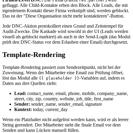
res.partner
geflaggt. Alle Child-Kontakte erben den Block. Alle Leads, die mit
irgendeinem Kontakt dieser Firma verknüpft sind, werden geblockt.
Das ist der "Diese Organisation nicht mehr kontaktieren"-Button.
Jede DNC-Aktion protokolliert einen Grund und Zeitstempel für
Audit-Zwecke. Die Kaskade wird sowohl in der UI (Leads werden
visuell als geblockt markiert) als auch in der Send-Logik (das Modul
prüft den DNC-Status vor dem Erlauben einer Email) durchgesetzt.
Template-Rendering
Template-Rendering passiert zum Sendezeitpunkt, nicht bei der
Zuweisung. Wenn der Mitarbeiter eine Email zur Prüfung öffnet,
löst das Modul alle
-Variablen auf, indem es
{{ placeholder }}
Daten aus drei Quellen zieht:
Lead:
contact_name, email, phone, mobile, company_name,
street, city, zip, country, website, job_title, first_name
Sender:
sender_name, sender_email, signature
Kontext:
today, current_day
Wenn ein Platzhalter nicht aufgelöst werden kann, wird er als leerer
String gerendert. Der Mitarbeiter sieht die finale Email vor dem
Senden und kann Lücken manuell füllen.