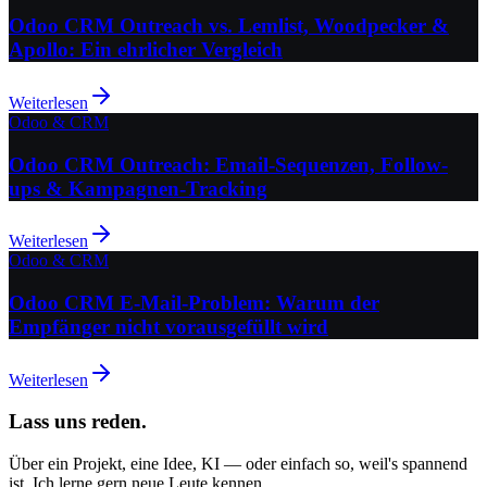
Odoo CRM Outreach vs. Lemlist, Woodpecker &
Apollo: Ein ehrlicher Vergleich
Weiterlesen
Odoo & CRM
Odoo CRM Outreach: Email-Sequenzen, Follow-
ups & Kampagnen-Tracking
Weiterlesen
Odoo & CRM
Odoo CRM E-Mail-Problem: Warum der
Empfänger nicht vorausgefüllt wird
Weiterlesen
Lass uns reden.
Über ein Projekt, eine Idee, KI — oder einfach so, weil's spannend
ist. Ich lerne gern neue Leute kennen.