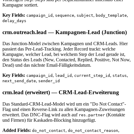
Kampagne sortiert.
Key Fields:
,
,
,
,
campaign_id
sequence
subject
body_template
delay_days
crm.outreach.lead — Kampagnen-Lead (Junction)
Das Junction-Model zwischen Kampagnen und CRM-Leads. Hier
passiert das Per-Lead-Tracking. Jeder Record trackt: welche
Kampagne, welcher Lead, bei welchem Step der Lead gerade ist,
den Status des Leads (New, Contacted, Replied, Positive, Not Now,
Dead) und das nächste Email-Fälligkeitsdatum.
Key Fields:
,
,
,
,
campaign_id
lead_id
current_step_id
status
,
next_send_date
sender_id
crm.lead (erweitert) — CRM-Lead-Erweiterung
Das Standard-CRM-Lead-Model wird um ein "Do Not Contact"-
Flag und einen Reverse-Link zu allen Kampagnen-Zuweisungen
erweitert. Das DNC-Flag wird auch auf
(Kontakte
res.partner
und Firmen) für Kaskaden-Blocking hinzugefügt.
Added Fields:
,
,
do_not_contact
do_not_contact_reason