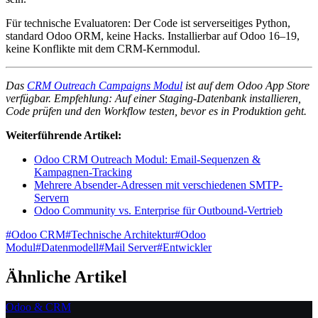
Für technische Evaluatoren: Der Code ist serverseitiges Python,
standard Odoo ORM, keine Hacks. Installierbar auf Odoo 16–19,
keine Konflikte mit dem CRM-Kernmodul.
Das
CRM Outreach Campaigns Modul
ist auf dem Odoo App Store
verfügbar. Empfehlung: Auf einer Staging-Datenbank installieren,
Code prüfen und den Workflow testen, bevor es in Produktion geht.
Weiterführende Artikel:
Odoo CRM Outreach Modul: Email-Sequenzen &
Kampagnen-Tracking
Mehrere Absender-Adressen mit verschiedenen SMTP-
Servern
Odoo Community vs. Enterprise für Outbound-Vertrieb
#
Odoo CRM
#
Technische Architektur
#
Odoo
Modul
#
Datenmodell
#
Mail Server
#
Entwickler
Ähnliche Artikel
Odoo & CRM