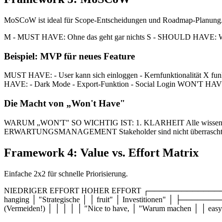
MoSCoW ist ideal für Scope-Entscheidungen und Roadmap-Planung
M - MUST HAVE: Ohne das geht gar nichts S - SHOULD HAVE: Wic
Beispiel: MVP für neues Feature
MUST HAVE: - User kann sich einloggen - Kernfunktionalität X f
HAVE: - Dark Mode - Export-Funktion - Social Login WON'T HAVE (
Die Macht von „Won't Have"
WARUM „WON'T" SO WICHTIG IST: 1. KLARHEIT Alle wissen, was 
ERWARTUNGSMANAGEMENT Stakeholder sind nicht überrascht
Framework 4: Value vs. Effort Matrix
Einfache 2x2 für schnelle Priorisierung.
NIEDRIGER EFFORT HOHER EFFORT ┌─────────────────
hanging │ "Strategische │ │ fruit" │ Investitionen" │
(Vermeiden!) │ │ │ │ │ "Nice to have, │ "Warum machen