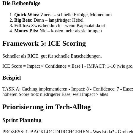
Die Reihenfolge
Quick Wins:
Zuerst – schnelle Erfolge, Momentum
Big Bets:
Dann – langfristiger Hebel
Fill-Ins:
Zwischendurch – wenn Kapazität da ist
Money Pits:
Nie – kosten mehr als sie bringen
Framework 5: ICE Scoring
Schneller als RICE, gut für schnelle Entscheidungen.
ICE Score = Impact × Confidence × Ease I - IMPACT: 1-10 (wie groß 
Beispiel
TASK A: Caching implementieren - Impact: 8 - Confidence: 7 - Ease:
höheren Score trotz niedrigerer Ease, weil Impact > alles
Priorisierung im Tech-Alltag
Sprint Planning
PROZESS: 1. BACKLOG DURCHGEHEN - Was ist da? - Grob eins