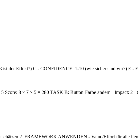
ist der Effekt?) C - CONFIDENCE: 1-10 (wie sicher sind wir?) E - EA
 5 Score: 8 × 7 × 5 = 280 TASK B: Button-Farbe ändern - Impact: 2 - 
chätzen 2. FRAMEWORK ANWENDEN - Value/Effort für alle Ite