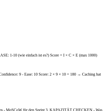
SE: 1-10 (wie einfach ist es?) Score = I × C × E (max 1000)
Confidence: 9 - Ease: 10 Score: 2 × 9 × 10 = 180 → Caching hat
ms - MoSCoW für den Sprint 3. KAPAZITÄT CHECKEN - Was