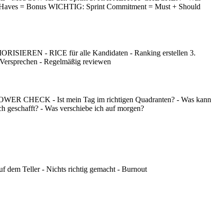
ld Haves = Bonus WICHTIG: Sprint Commitment = Must + Should
IEREN - RICE für alle Kandidaten - Ranking erstellen 3.
ersprechen - Regelmäßig reviewen
OWER CHECK - Ist mein Tag im richtigen Quadranten? - Was kann
geschafft? - Was verschiebe ich auf morgen?
f dem Teller - Nichts richtig gemacht - Burnout