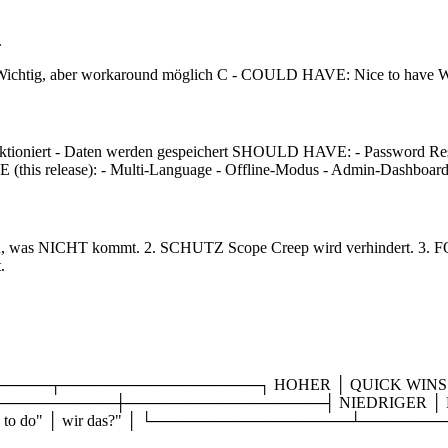
.
htig, aber workaround möglich C - COULD HAVE: Nice to have W 
unktioniert - Daten werden gespeichert SHOULD HAVE: - Password R
this release): - Multi-Language - Offline-Modus - Admin-Dashboar
NICHT kommt. 2. SCHUTZ Scope Creep wird verhindert. 3. FOKUS
.
─┬──────────────────┐ HOHER │ QUICK WINS │ BIG BET
 ├──────────────────┼──────────────────┤ NIEDRIGER │ F
 │ │ easy to do" │ wir das?" │ └──────────────────┴────