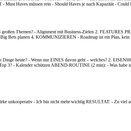
 - Must Haves müssen rein - Should Haves je nach Kapazität - Cou
n Themen? - Alignment mit Business-Zielen 2. FEATURES PRIORIS
ig Bets planen 4. KOMMUNIZIEREN - Roadmap ist ein Plan, kein V
 Dinge heute? - Wenn nur EINES davon geht – welches? 2. EISENH
Top 3? - Kalender schützen ABEND-ROUTINE (2 min): - Was habe ich 
rke unkooperativ - Ich bin nicht mehr wichtig RESULTAT: - Zu viel au