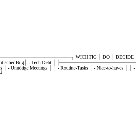
──────────────┐ WICHTIG │ DO │ DECIDE │ │ (Sofort) │
lung │ │ - Kritischer Bug│ - Tech Debt │ ├─────────────
 │ - Unnötige Meetings │ │ - Routine-Tasks │ - Nice-to-haves │ │ -
┘