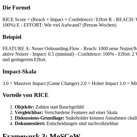
Die Formel
RICE Score = (Reach × Impact × Confidence) / Effort R - REACH: Wie
100%) E - EFFORT: Wie viel Aufwand? (Person-Wochen)
Beispiel
FEATURE A: Neuer Onboarding-Flow - Reach: 1000 neue Nutzer/Mona
aktive Nutzer - Impact: 0.5 (minimal) - Confidence: 100% - Effort
und geringerem Effort.
Impact-Skala
3.0 = Massiver Impact (Game Changer) 2.0 = Hoher Impact 1.0 = Mitt
Vorteile von RICE
Objektiv:
Zahlen statt Bauchgefühl
Vergleichbar:
Verschiedene Features auf einer Skala
Diskussions-Grundlage:
Stakeholder können Annahmen chal
Dokumentiert:
Entscheidungen sind nachvollziehbar
Framework 3: MoSCoW