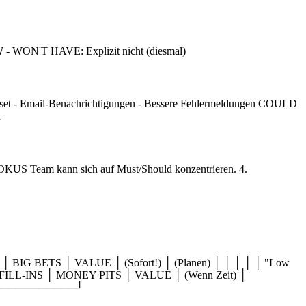
- WON'T HAVE: Explizit nicht (diesmal)
eset - Email-Benachrichtigungen - Bessere Fehlermeldungen COULD
d
 Team kann sich auf Must/Should konzentrieren. 4.
S │ VALUE │ (Sofort!) │ (Planen) │ │ │ │ │ "Low
ILL-INS │ MONEY PITS │ VALUE │ (Wenn Zeit) │
──────────────┘