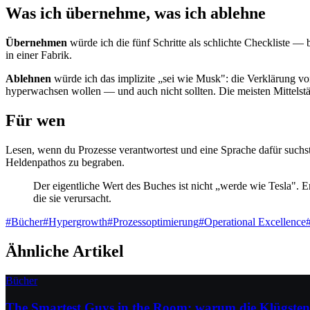
Was ich übernehme, was ich ablehne
Übernehmen
würde ich die fünf Schritte als schlichte Checkliste 
in einer Fabrik.
Ablehnen
würde ich das implizite „sei wie Musk": die Verklärung vo
hyperwachsen wollen — und auch nicht sollten. Die meisten Mittelstä
Für wen
Lesen, wenn du Prozesse verantwortest und eine Sprache dafür suchs
Heldenpathos zu begraben.
Der eigentliche Wert des Buches ist nicht „werde wie Tesla". E
die sie verursacht.
#
Bücher
#
Hypergrowth
#
Prozessoptimierung
#
Operational Excellence
Ähnliche Artikel
Bücher
The Smartest Guys in the Room: warum die Klügsten 