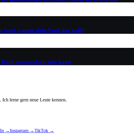
ust (und warum dein Feed das weiß)
n Buch unmoralisch sein kann
t. Ich lerne gern neue Leute kennen.
dIn
→
Instagram
→
TikTok
→