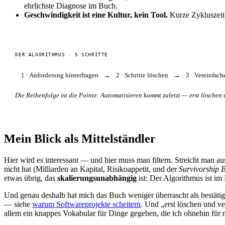
ehrlichste Diagnose im Buch.
Geschwindigkeit ist eine Kultur, kein Tool.
Kurze Zykluszeit s
DER ALGORITHMUS · 5 SCHRITTE
1 · Anforderung hinterfragen
→
2 · Schritte löschen
→
3 · Vereinfach
Die Reihenfolge ist die Pointe: Automatisieren kommt zuletzt — erst löschen
Mein Blick als Mittelständler
Hier wird es interessant — und hier muss man filtern. Streicht man a
nicht hat (Milliarden an Kapital, Risikoappetit, und der
Survivorship 
etwas übrig, das
skalierungsunabhängig
ist: Der Algorithmus ist im
Und genau deshalb hat mich das Buch weniger überrascht als bestätigt
— siehe
warum Softwareprojekte scheitern
. Und „erst löschen und ve
allem ein knappes Vokabular für Dinge gegeben, die ich ohnehin für ri