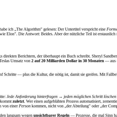
abe ich „The Algorithm" gelesen: Der Untertitel verspricht eine
Forme
wie Elon". Die Antwort: Beides. Aber der nützliche Teil ist erstaunlich
direkten Berichtern, der überhaupt ein Buch schreibt. Sheryl Sandberg
 Teslas Umsatz von
2 auf 20 Milliarden Dollar in 30 Monaten
— aus e
Schritte — plus die Kultur, die nötig ist, damit sie greifen. Mit Fal
tte:
Jede Anforderung hinterfragen → jeden möglichen Schritt löschen
n kommt
zuletzt
. Wer einen aufgeblähten Prozess automatisiert, zementi
n von einer
Person
kommen, nicht von „der Abteilung" oder „der Comp
den langsam wegen
unsichtbarer Regeln
— Prozesse, die mal Sinn hat