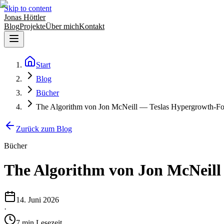
Skip to content
Jonas Höttler
Blog
Projekte
Über mich
Kontakt
Start
Blog
Bücher
The Algorithm von Jon McNeill — Teslas Hypergrowth-Form
Zurück zum Blog
Bücher
The Algorithm von Jon McNeill 
14. Juni 2026
·
7
min
Lesezeit