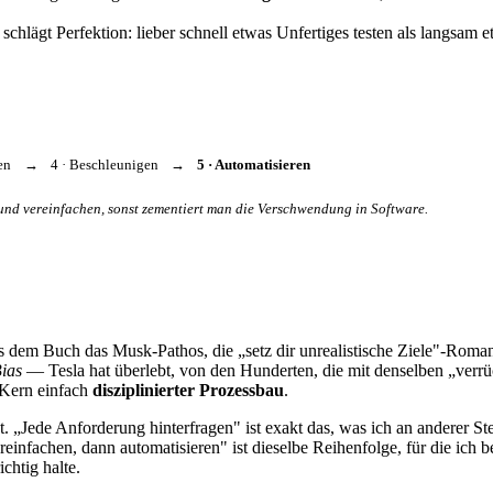
chlägt Perfektion: lieber schnell etwas Unfertiges testen als langsam et
en
→
4 · Beschleunigen
→
5 · Automatisieren
 und vereinfachen, sonst zementiert man die Verschwendung in Software.
us dem Buch das Musk-Pathos, die „setz dir unrealistische Ziele"-Roma
Bias
— Tesla hat überlebt, von den Hunderten, die mit denselben „verrüc
 Kern einfach
disziplinierter Prozessbau
.
. „Jede Anforderung hinterfragen" ist exakt das, was ich an anderer St
reinfachen, dann automatisieren" ist dieselbe Reihenfolge, für die ich 
chtig halte.