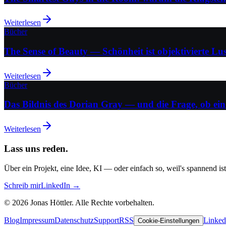
Weiterlesen
Bücher
The Sense of Beauty — Schönheit ist objektivierte L
Weiterlesen
Bücher
Das Bildnis des Dorian Gray — und die Frage, ob ei
Weiterlesen
Lass uns reden.
Über ein Projekt, eine Idee, KI — oder einfach so, weil's spannend is
Schreib mir
LinkedIn →
©
2026
Jonas Höttler.
Alle Rechte vorbehalten
.
Blog
Impressum
Datenschutz
Support
RSS
Linke
Cookie-Einstellungen