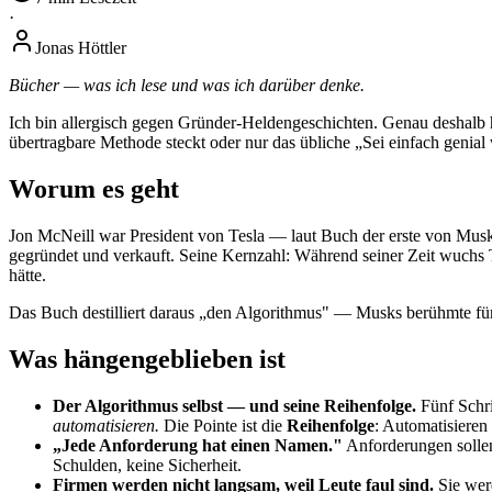
·
Jonas Höttler
Bücher — was ich lese und was ich darüber denke.
Ich bin allergisch gegen Gründer-Heldengeschichten. Genau deshalb h
übertragbare Methode steckt oder nur das übliche „Sei einfach genial 
Worum es geht
Jon McNeill war President von Tesla — laut Buch der erste von Musks 
gegründet und verkauft. Seine Kernzahl: Während seiner Zeit wuchs
hätte.
Das Buch destilliert daraus „den Algorithmus" — Musks berühmte fünf 
Was hängengeblieben ist
Der Algorithmus selbst — und seine Reihenfolge.
Fünf Schri
automatisieren.
Die Pointe ist die
Reihenfolge
: Automatisiere
„Jede Anforderung hat einen Namen."
Anforderungen solle
Schulden, keine Sicherheit.
Firmen werden nicht langsam, weil Leute faul sind.
Sie wer