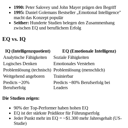
1990:
Peter Salovey und John Mayer prägen den Begriff
1995:
Daniel Golemans Bestseller „Emotional Intelligence"
macht das Konzept populär
Seither:
Hunderte Studien belegen den Zusammenhang
zwischen EQ und beruflichem Erfolg
EQ vs. IQ
IQ (Intelligenzquotient)
EQ (Emotionale Intelligenz)
Analytische Fähigkeiten
Soziale Fähigkeiten
Logisches Denken
Emotionales Verstehen
Problemlösung (technisch)
Problemlösung (menschlich)
Weitgehend angeboren
Trainierbar
Predicts ~20%
Predicts ~80% Berufserfolg bei
Berufserfolg
Leaders
Die Studien zeigen:
90% der Top-Performer haben hohen EQ
EQ ist der stärkste Prädiktor für Führungserfolg
Jeder Punkt mehr im EQ = ~$1.300 mehr Jahresgehalt (US-
Studie)