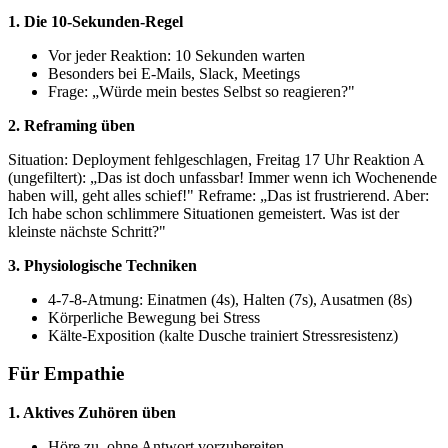
1. Die 10-Sekunden-Regel
Vor jeder Reaktion: 10 Sekunden warten
Besonders bei E-Mails, Slack, Meetings
Frage: „Würde mein bestes Selbst so reagieren?"
2. Reframing üben
Situation: Deployment fehlgeschlagen, Freitag 17 Uhr Reaktion A
(ungefiltert): „Das ist doch unfassbar! Immer wenn ich Wochenende
haben will, geht alles schief!" Reframe: „Das ist frustrierend. Aber:
Ich habe schon schlimmere Situationen gemeistert. Was ist der
kleinste nächste Schritt?"
3. Physiologische Techniken
4-7-8-Atmung: Einatmen (4s), Halten (7s), Ausatmen (8s)
Körperliche Bewegung bei Stress
Kälte-Exposition (kalte Dusche trainiert Stressresistenz)
Für Empathie
1. Aktives Zuhören üben
Höre zu, ohne Antwort vorzubereiten