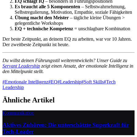
EQ schlägt IQ
– besonders in Führungspositionen
Es braucht alle 5 Komponenten
– Selbstwahrnehmung,
Selbstregulierung, Motivation, Empathie, soziale Fähigkeiten
Übung macht den Meister
– tägliche kleine Übungen >
gelegentliche Workshops
EQ + technische Kompetenz
= unschlagbare Kombination
Der beste Zeitpunkt, an deinem EQ zu arbeiten, war vor 10 Jahren.
Der zweitbeste Zeitpunkt ist heute.
Du willst deinen Führungsstil weiterentwickeln? Unser Guide zu
Servant Leadership
zeigt einen Ansatz, der emotionale Intelligenz in
den Mittelpunkt stellt.
#
Emotionale Intelligenz
#
EQ
#
Leadership
#
Soft Skills
#
Tech
Leadership
Ähnliche Artikel
Kommunikation
Aktives Zuhören: Die unterschätzte Superkraft für
Tech-Leader