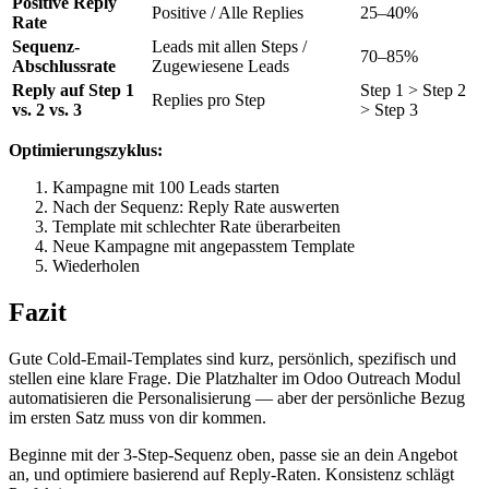
Positive Reply
Positive / Alle Replies
25–40%
Rate
Sequenz-
Leads mit allen Steps /
70–85%
Abschlussrate
Zugewiesene Leads
Reply auf Step 1
Step 1 > Step 2
Replies pro Step
vs. 2 vs. 3
> Step 3
Optimierungszyklus:
Kampagne mit 100 Leads starten
Nach der Sequenz: Reply Rate auswerten
Template mit schlechter Rate überarbeiten
Neue Kampagne mit angepasstem Template
Wiederholen
Fazit
Gute Cold-Email-Templates sind kurz, persönlich, spezifisch und
stellen eine klare Frage. Die Platzhalter im Odoo Outreach Modul
automatisieren die Personalisierung — aber der persönliche Bezug
im ersten Satz muss von dir kommen.
Beginne mit der 3-Step-Sequenz oben, passe sie an dein Angebot
an, und optimiere basierend auf Reply-Raten. Konsistenz schlägt