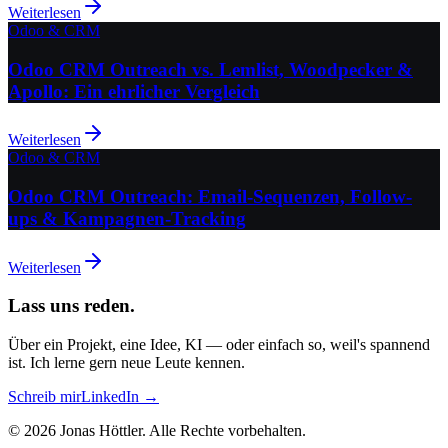
Weiterlesen
Odoo & CRM
Odoo CRM Outreach vs. Lemlist, Woodpecker &
Apollo: Ein ehrlicher Vergleich
Weiterlesen
Odoo & CRM
Odoo CRM Outreach: Email-Sequenzen, Follow-
ups & Kampagnen-Tracking
Weiterlesen
Lass uns reden.
Über ein Projekt, eine Idee, KI — oder einfach so, weil's spannend
ist. Ich lerne gern neue Leute kennen.
Schreib mir
LinkedIn →
©
2026
Jonas Höttler.
Alle Rechte vorbehalten
.