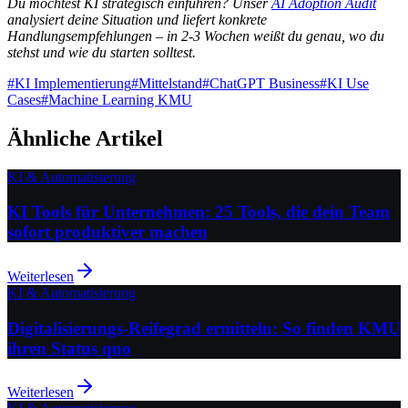
Du möchtest KI strategisch einführen? Unser
AI Adoption Audit
analysiert deine Situation und liefert konkrete
Handlungsempfehlungen – in 2-3 Wochen weißt du genau, wo du
stehst und wie du starten solltest.
#
KI Implementierung
#
Mittelstand
#
ChatGPT Business
#
KI Use
Cases
#
Machine Learning KMU
Ähnliche Artikel
KI & Automatisierung
KI Tools für Unternehmen: 25 Tools, die dein Team
sofort produktiver machen
Weiterlesen
KI & Automatisierung
Digitalisierungs-Reifegrad ermitteln: So finden KMU
ihren Status quo
Weiterlesen