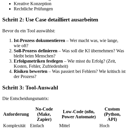
Kreative Konzeption
Rechtliche Prüfungen
Schritt 2: Use Case detailliert ausarbeiten
Bevor du ein Tool auswählst:
Ist-Prozess dokumentieren
– Wer macht was, wie lange,
wie oft?
Soll-Prozess definieren
– Was soll die KI übernehmen? Was
bleibt beim Menschen?
Erfolgsmetriken festlegen
– Wie misst du Erfolg? (Zeit,
Kosten, Fehler, Zufriedenheit)
Risiken bewerten
– Was passiert bei Fehlern? Wie kritisch ist
der Prozess?
Schritt 3: Tool-Auswahl
Die Entscheidungsmatrix:
No-Code
Custom
Low-Code (n8n,
Anforderung
(Make,
(Python,
Power Automate)
Zapier)
API)
Komplexität
Einfach
Mittel
Hoch