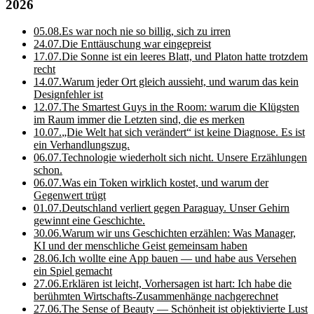
2026
05.08.
Es war noch nie so billig, sich zu irren
24.07.
Die Enttäuschung war eingepreist
17.07.
Die Sonne ist ein leeres Blatt, und Platon hatte trotzdem
recht
14.07.
Warum jeder Ort gleich aussieht, und warum das kein
Designfehler ist
12.07.
The Smartest Guys in the Room: warum die Klügsten
im Raum immer die Letzten sind, die es merken
10.07.
„Die Welt hat sich verändert“ ist keine Diagnose. Es ist
ein Verhandlungszug.
06.07.
Technologie wiederholt sich nicht. Unsere Erzählungen
schon.
06.07.
Was ein Token wirklich kostet, und warum der
Gegenwert trügt
01.07.
Deutschland verliert gegen Paraguay. Unser Gehirn
gewinnt eine Geschichte.
30.06.
Warum wir uns Geschichten erzählen: Was Manager,
KI und der menschliche Geist gemeinsam haben
28.06.
Ich wollte eine App bauen — und habe aus Versehen
ein Spiel gemacht
27.06.
Erklären ist leicht, Vorhersagen ist hart: Ich habe die
berühmten Wirtschafts-Zusammenhänge nachgerechnet
27.06.
The Sense of Beauty — Schönheit ist objektivierte Lust