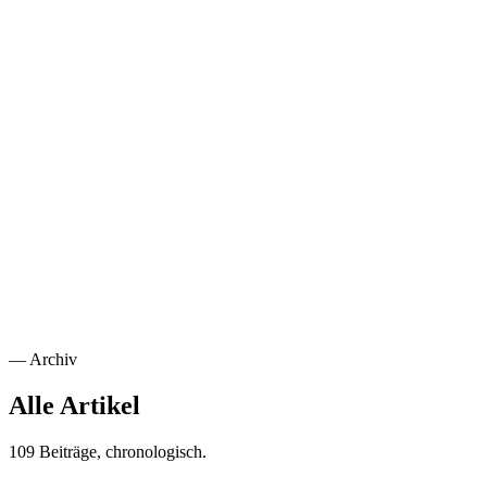
Sicherheit
Vertraue niemandem, prüfe alles. Wie Zero Trust die klassische
Perimetersicherheit ersetzt und wie du es im Mittelstand umsetzt.
Weiterlesen
→
NIS2-Compliance Guide: Was Tech-Teams jetzt tun müssen
30. Juni 2025
·
Cybersecurity
·
15
min
NIS2-Compliance Guide: Was Tech-Teams jetzt tun
müssen
Die EU-Cybersecurity-Richtlinie NIS2 tritt ohne Übergangsfrist in
Kraft. Checkliste, Anforderungen und konkrete Maßnahmen für IT-
Verantwortliche.
Weiterlesen
→
—
Archiv
Alle Artikel
109 Beiträge, chronologisch.