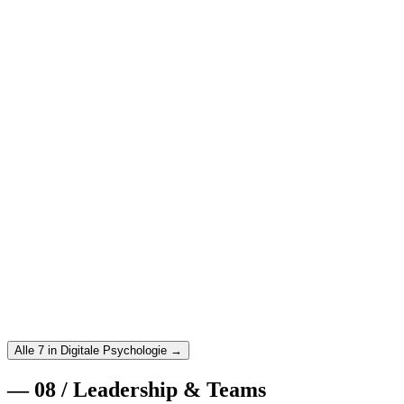
Weiterlesen
→
25. August 2025
·
Digitale Psychologie
·
11
min
Choice Architecture: Wie du Entscheidungen
designst, die Menschen helfen
Choice Architecture erklärt: Wie du durch cleveres
Entscheidungsdesign bessere Outcomes für Nutzer und Business
erreichst – ohne zu manipulieren.
Weiterlesen
→
21. August 2025
·
Digitale Psychologie
·
10
min
Emotional Design: Warum Gefühle über den Erfolg
deines Produkts entscheiden
Emotional Design verstehen: Wie Emotionen Nutzerverhalten
steuern und wie du Produkte designst, die Menschen wirklich
lieben.
Weiterlesen
→
Alle 7 in Digitale Psychologie →
—
08
/
Leadership & Teams