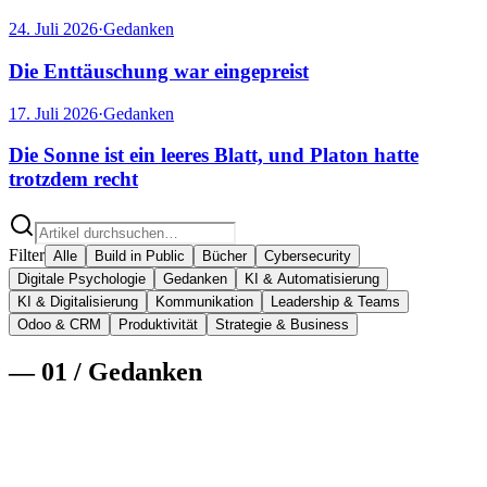
24. Juli 2026
·
Gedanken
Die Enttäuschung war eingepreist
17. Juli 2026
·
Gedanken
Die Sonne ist ein leeres Blatt, und Platon hatte
trotzdem recht
Filter
Alle
Build in Public
Bücher
Cybersecurity
Digitale Psychologie
Gedanken
KI & Automatisierung
KI & Digitalisierung
Kommunikation
Leadership & Teams
Odoo & CRM
Produktivität
Strategie & Business
—
01
/
Gedanken
5. August 2026
·
Gedanken
·
11
min
Es war noch nie so billig, sich zu irren