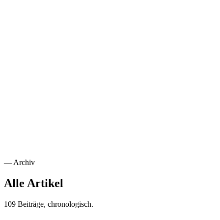
Sicherheit
Vertraue niemandem, prüfe alles. Wie Zero Trust die klassische
Perimetersicherheit ersetzt und wie du es im Mittelstand umsetzt.
Weiterlesen
→
NIS2-Compliance Guide: Was Tech-Teams jetzt tun müssen
30. Juni 2025
·
Cybersecurity
·
15
min
NIS2-Compliance Guide: Was Tech-Teams jetzt tun
müssen
Die EU-Cybersecurity-Richtlinie NIS2 tritt ohne Übergangsfrist in
Kraft. Checkliste, Anforderungen und konkrete Maßnahmen für IT-
Verantwortliche.
Weiterlesen
→
—
Archiv
Alle Artikel
109 Beiträge, chronologisch.