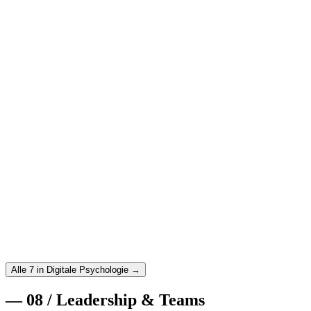
Weiterlesen
→
25. August 2025
·
Digitale Psychologie
·
11
min
Choice Architecture: Wie du Entscheidungen
designst, die Menschen helfen
Choice Architecture erklärt: Wie du durch cleveres
Entscheidungsdesign bessere Outcomes für Nutzer und Business
erreichst – ohne zu manipulieren.
Weiterlesen
→
21. August 2025
·
Digitale Psychologie
·
10
min
Emotional Design: Warum Gefühle über den Erfolg
deines Produkts entscheiden
Emotional Design verstehen: Wie Emotionen Nutzerverhalten
steuern und wie du Produkte designst, die Menschen wirklich
lieben.
Weiterlesen
→
Alle 7 in Digitale Psychologie →
—
08
/
Leadership & Teams