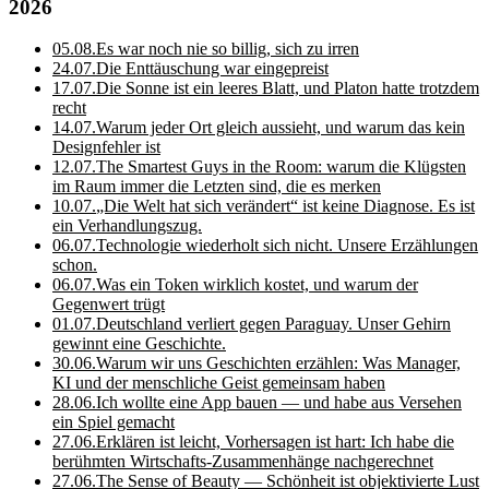
2026
05.08.
Es war noch nie so billig, sich zu irren
24.07.
Die Enttäuschung war eingepreist
17.07.
Die Sonne ist ein leeres Blatt, und Platon hatte trotzdem
recht
14.07.
Warum jeder Ort gleich aussieht, und warum das kein
Designfehler ist
12.07.
The Smartest Guys in the Room: warum die Klügsten
im Raum immer die Letzten sind, die es merken
10.07.
„Die Welt hat sich verändert“ ist keine Diagnose. Es ist
ein Verhandlungszug.
06.07.
Technologie wiederholt sich nicht. Unsere Erzählungen
schon.
06.07.
Was ein Token wirklich kostet, und warum der
Gegenwert trügt
01.07.
Deutschland verliert gegen Paraguay. Unser Gehirn
gewinnt eine Geschichte.
30.06.
Warum wir uns Geschichten erzählen: Was Manager,
KI und der menschliche Geist gemeinsam haben
28.06.
Ich wollte eine App bauen — und habe aus Versehen
ein Spiel gemacht
27.06.
Erklären ist leicht, Vorhersagen ist hart: Ich habe die
berühmten Wirtschafts-Zusammenhänge nachgerechnet
27.06.
The Sense of Beauty — Schönheit ist objektivierte Lust