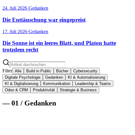
24. Juli 2026
·
Gedanken
Die Enttäuschung war eingepreist
17. Juli 2026
·
Gedanken
Die Sonne ist ein leeres Blatt, und Platon hatte
trotzdem recht
Filter
Alle
Build in Public
Bücher
Cybersecurity
Digitale Psychologie
Gedanken
KI & Automatisierung
KI & Digitalisierung
Kommunikation
Leadership & Teams
Odoo & CRM
Produktivität
Strategie & Business
—
01
/
Gedanken
5. August 2026
·
Gedanken
·
11
min
Es war noch nie so billig, sich zu irren