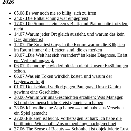
2026
05.08.
Es war noch nie so billig, sich zu irren
24.07.
Die Enttäuschung war eingepreist
17.07.
Die Sonne ist ein leeres Blatt, und Platon hatte trotzdem
recht
14.07.
Warum jeder Ort gleich aussieht, und warum das kein
Designfehler ist
12.07.
The Smartest Guys in the Room: warum die Klügsten
im Raum immer die Letzten sind, die es merken
10.07.
„Die Welt hat sich verändert“ ist keine Diagnose. Es ist
ein Verhandlungszug.
06.07.
Technologie wiederholt sich nicht. Unsere Erzählungen
schon.
06.07.
Was ein Token wirklich kostet, und warum der
Gegenwert trügt
01.07.
Deutschland verliert gegen Paraguay. Unser Gehirn
gewinnt eine Geschichte.
30.06.
Warum wir uns Geschichten erzählen: Was Manager,
KI und der menschliche Geist gemeinsam haben
28.06.
Ich wollte eine App bauen — und habe aus Versehen
ein Spiel gemacht
27.06.
Erklären ist leicht, Vorhersagen ist hart: Ich habe die
berühmten Wirtschafts-Zusammenhänge nachgerechnet
27.06.
The Sense of Beauty — Schönheit ist objektivierte Lust