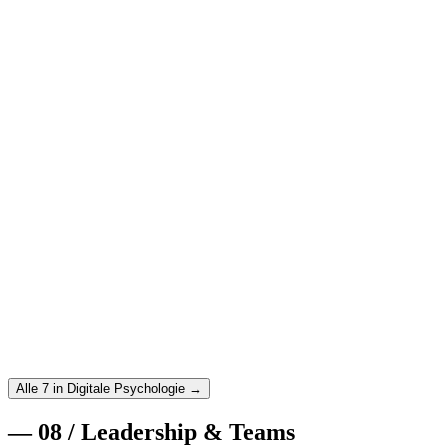
Weiterlesen
→
25. August 2025
·
Digitale Psychologie
·
11
min
Choice Architecture: Wie du Entscheidungen
designst, die Menschen helfen
Choice Architecture erklärt: Wie du durch cleveres
Entscheidungsdesign bessere Outcomes für Nutzer und Business
erreichst – ohne zu manipulieren.
Weiterlesen
→
21. August 2025
·
Digitale Psychologie
·
10
min
Emotional Design: Warum Gefühle über den Erfolg
deines Produkts entscheiden
Emotional Design verstehen: Wie Emotionen Nutzerverhalten
steuern und wie du Produkte designst, die Menschen wirklich
lieben.
Weiterlesen
→
Alle 7 in Digitale Psychologie →
—
08
/
Leadership & Teams