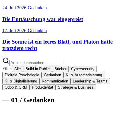
24. Juli 2026
·
Gedanken
Die Enttäuschung war eingepreist
17. Juli 2026
·
Gedanken
Die Sonne ist ein leeres Blatt, und Platon hatte
trotzdem recht
Filter
Alle
Build in Public
Bücher
Cybersecurity
Digitale Psychologie
Gedanken
KI & Automatisierung
KI & Digitalisierung
Kommunikation
Leadership & Teams
Odoo & CRM
Produktivität
Strategie & Business
—
01
/
Gedanken
5. August 2026
·
Gedanken
·
11
min
Es war noch nie so billig, sich zu irren