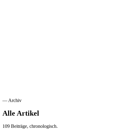
Sicherheit
Vertraue niemandem, prüfe alles. Wie Zero Trust die klassische
Perimetersicherheit ersetzt und wie du es im Mittelstand umsetzt.
Weiterlesen
→
NIS2-Compliance Guide: Was Tech-Teams jetzt tun müssen
30. Juni 2025
·
Cybersecurity
·
15
min
NIS2-Compliance Guide: Was Tech-Teams jetzt tun
müssen
Die EU-Cybersecurity-Richtlinie NIS2 tritt ohne Übergangsfrist in
Kraft. Checkliste, Anforderungen und konkrete Maßnahmen für IT-
Verantwortliche.
Weiterlesen
→
—
Archiv
Alle Artikel
109 Beiträge, chronologisch.