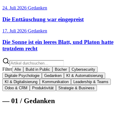
24. Juli 2026
·
Gedanken
Die Enttäuschung war eingepreist
17. Juli 2026
·
Gedanken
Die Sonne ist ein leeres Blatt, und Platon hatte
trotzdem recht
Filter
Alle
Build in Public
Bücher
Cybersecurity
Digitale Psychologie
Gedanken
KI & Automatisierung
KI & Digitalisierung
Kommunikation
Leadership & Teams
Odoo & CRM
Produktivität
Strategie & Business
—
01
/
Gedanken
5. August 2026
·
Gedanken
·
11
min
Es war noch nie so billig, sich zu irren