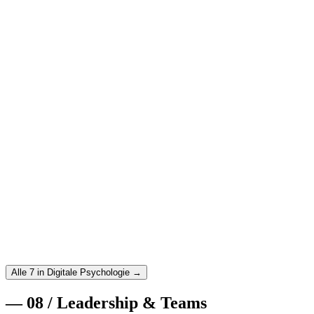
Weiterlesen
→
25. August 2025
·
Digitale Psychologie
·
11
min
Choice Architecture: Wie du Entscheidungen
designst, die Menschen helfen
Choice Architecture erklärt: Wie du durch cleveres
Entscheidungsdesign bessere Outcomes für Nutzer und Business
erreichst – ohne zu manipulieren.
Weiterlesen
→
21. August 2025
·
Digitale Psychologie
·
10
min
Emotional Design: Warum Gefühle über den Erfolg
deines Produkts entscheiden
Emotional Design verstehen: Wie Emotionen Nutzerverhalten
steuern und wie du Produkte designst, die Menschen wirklich
lieben.
Weiterlesen
→
Alle 7 in Digitale Psychologie →
—
08
/
Leadership & Teams