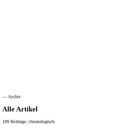
Sicherheit
Vertraue niemandem, prüfe alles. Wie Zero Trust die klassische
Perimetersicherheit ersetzt und wie du es im Mittelstand umsetzt.
Weiterlesen
→
NIS2-Compliance Guide: Was Tech-Teams jetzt tun müssen
30. Juni 2025
·
Cybersecurity
·
15
min
NIS2-Compliance Guide: Was Tech-Teams jetzt tun
müssen
Die EU-Cybersecurity-Richtlinie NIS2 tritt ohne Übergangsfrist in
Kraft. Checkliste, Anforderungen und konkrete Maßnahmen für IT-
Verantwortliche.
Weiterlesen
→
—
Archiv
Alle Artikel
109 Beiträge, chronologisch.