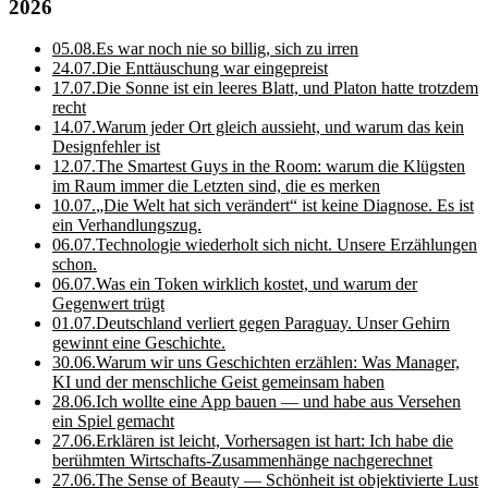
2026
05.08.
Es war noch nie so billig, sich zu irren
24.07.
Die Enttäuschung war eingepreist
17.07.
Die Sonne ist ein leeres Blatt, und Platon hatte trotzdem
recht
14.07.
Warum jeder Ort gleich aussieht, und warum das kein
Designfehler ist
12.07.
The Smartest Guys in the Room: warum die Klügsten
im Raum immer die Letzten sind, die es merken
10.07.
„Die Welt hat sich verändert“ ist keine Diagnose. Es ist
ein Verhandlungszug.
06.07.
Technologie wiederholt sich nicht. Unsere Erzählungen
schon.
06.07.
Was ein Token wirklich kostet, und warum der
Gegenwert trügt
01.07.
Deutschland verliert gegen Paraguay. Unser Gehirn
gewinnt eine Geschichte.
30.06.
Warum wir uns Geschichten erzählen: Was Manager,
KI und der menschliche Geist gemeinsam haben
28.06.
Ich wollte eine App bauen — und habe aus Versehen
ein Spiel gemacht
27.06.
Erklären ist leicht, Vorhersagen ist hart: Ich habe die
berühmten Wirtschafts-Zusammenhänge nachgerechnet
27.06.
The Sense of Beauty — Schönheit ist objektivierte Lust