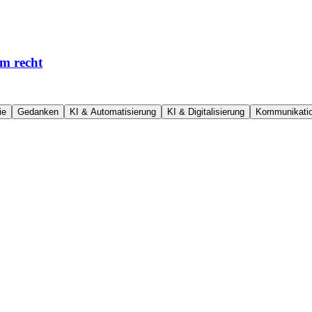
em recht
ie
Gedanken
KI & Automatisierung
KI & Digitalisierung
Kommunikati
lige Hälfte. Interessant ist die andere: Falschliegen kostet fast nicht
dIn viel weniger bringt als eine einzige Empfehlung.