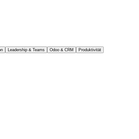
on
Leadership & Teams
Odoo & CRM
Produktivität
s mehr. Warum das die beste Zeit zum Gründen ist, warum Verantwortung