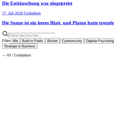
Die Enttäuschung war eingepreist
17. Juli 2026
·
Gedanken
Die Sonne ist ein leeres Blatt, und Platon hatte trotzd
Filter
Alle
Build in Public
Bücher
Cybersecurity
Digitale Psycholog
Strategie & Business
—
01
/
Gedanken
5. August 2026
·
Gedanken
·
11
min
Es war noch nie so billig, sich zu irren
Alle reden davon, dass Bauen billig geworden ist. Das ist die langwei
sich leichter anfühlt als gedacht, und warum das Geschwätz auf Linke
Weiterlesen
→
24. Juli 2026
·
Gedanken
·
11
min